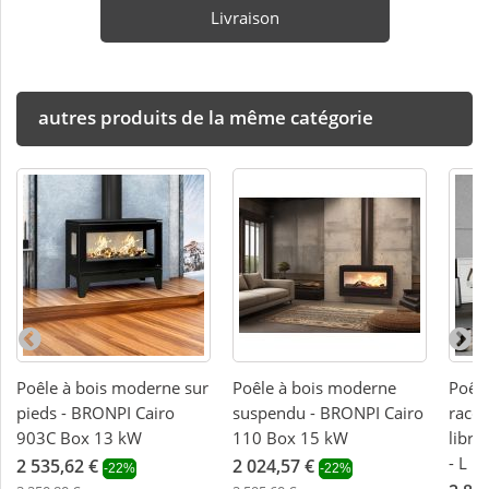
Livraison
autres produits de la même catégorie
Poêle à bois moderne sur
Poêle à bois moderne
Poêle
pieds - BRONPI Cairo
suspendu - BRONPI Cairo
racco
903C Box 13 kW
110 Box 15 kW
libre
- L 1
2 535,62 €
2 024,57 €
-22%
-22%