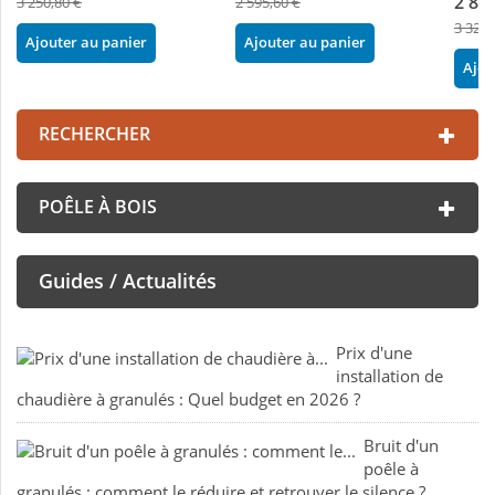
2 86
3 250,80 €
2 595,60 €
3 326,
Ajouter au panier
Ajouter au panier
Ajou
RECHERCHER
POÊLE À BOIS
Guides / Actualités
Prix d'une
installation de
chaudière à granulés : Quel budget en 2026 ?
Bruit d'un
poêle à
granulés : comment le réduire et retrouver le silence ?