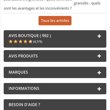
granulés : quels
sont les avantages et les inconvénients ?
Tous les articles
AVIS BOUTIQUE ( 992 )
(
4,7
/
5
)
AVIS PRODUITS
MARQUES
INFORMATIONS
BESOIN D'AIDE ?