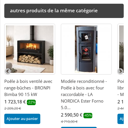
autres produits de la même catégorie
Poêle à bois ventilé avec
Modèle reconditionné -
Poêle
range-bûches - BRONPI
Poêle à bois avec four
libre
Bimba 90 15 kW
raccordable - LA
- M 
NORDICA Ester Forno
1 723,18 €
2 10
-22%
5.0...
2 209,20 €
2 447,
2 590,50 €
-45%
Ajouter au panier
Ajou
4 710,00 €