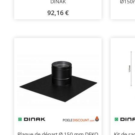
DINAK
Ø150m
92,16 €
Plaque de départ Ø 150 mm DEKO
Kit de r