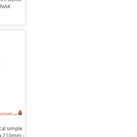
DINAK
cal simple
 à 210mm -