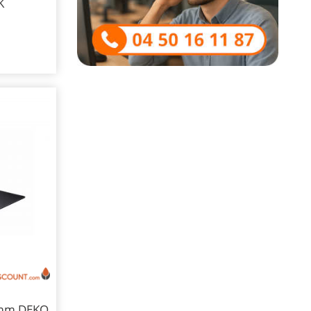
K
 mm DEKO