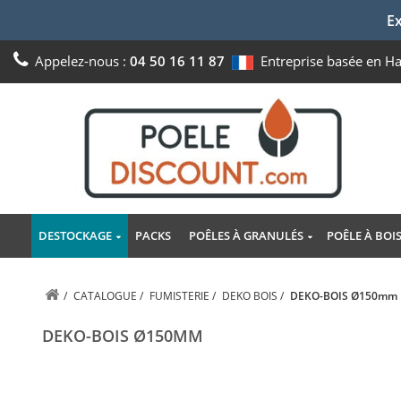
Ex
Appelez-nous :
04 50 16 11 87
Entreprise basée en H
DESTOCKAGE
PACKS
POÊLES À GRANULÉS
POÊLE À BOI
/
CATALOGUE
/
FUMISTERIE
/
DEKO BOIS
/
DEKO-BOIS Ø150mm
DEKO-BOIS Ø150MM