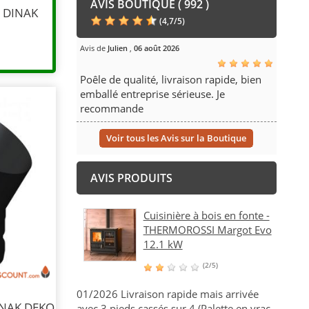
AVIS BOUTIQUE ( 992 )
- DINAK
(
4,7
/
5
)
Avis de
Julien
,
06 août 2026
Poêle de qualité, livraison rapide, bien
emballé entreprise sérieuse. Je
recommande
Voir tous les Avis sur la Boutique
AVIS PRODUITS
Cuisinière à bois en fonte -
THERMOROSSI Margot Evo
12.1 kW
(2/5)
01/2026 Livraison rapide mais arrivée
INAK DEKO
avec 3 pieds cassés sur 4 (Palette en vrac