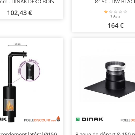
m - DINAK DEKO BOIS
Ø150 - DW BLAC
102,43 €
1 Avis
164 €
accordement latéral Ø150 -
Plaque de départ Ø 150