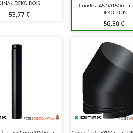
DINAK DEKO BOIS
Coude à 45° Ø150mm 
DEKO BOIS
53,77 €
56,30 €
 droit 950mm Ø150mm -
Coude à 30° Ø150mm - D