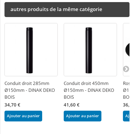
autres produits de la même catégorie
Conduit droit 285mm
Conduit droit 450mm
Rosac
Ø150mm - DINAK DEKO
Ø150mm - DINAK DEKO
Ø150
BOIS
BOIS
BOIS
34,70 €
41,60 €
36,8
Ajouter au panier
Ajouter au panier
Ajou