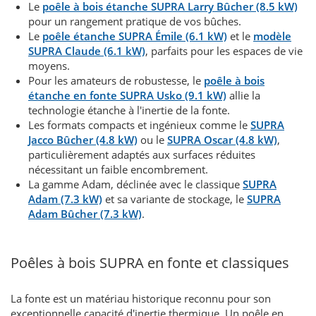
Le
poêle à bois étanche SUPRA Larry Bûcher (8.5 kW)
pour un rangement pratique de vos bûches.
Le
poêle étanche SUPRA Émile (6.1 kW)
et le
modèle
SUPRA Claude (6.1 kW)
, parfaits pour les espaces de vie
moyens.
Pour les amateurs de robustesse, le
poêle à bois
étanche en fonte SUPRA Usko (9.1 kW)
allie la
technologie étanche à l'inertie de la fonte.
Les formats compacts et ingénieux comme le
SUPRA
Jacco Bûcher (4.8 kW)
ou le
SUPRA Oscar (4.8 kW)
,
particulièrement adaptés aux surfaces réduites
nécessitant un faible encombrement.
La gamme Adam, déclinée avec le classique
SUPRA
Adam (7.3 kW)
et sa variante de stockage, le
SUPRA
Adam Bûcher (7.3 kW)
.
Poêles à bois SUPRA en fonte et classiques
La fonte est un matériau historique reconnu pour son
exceptionnelle capacité d'inertie thermique. Un poêle en