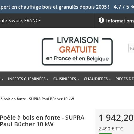
4.7 / 5
pert en chauffage bois et granulés depuis 2005 !
aute-Savoie, FRANCE
Information
S
INSERTS CHEMINÉES
CUISINIÈRES
CHAUDIÈRES
PIÈCES D
 à bois en fonte - SUPRA Paul Bûcher 10 kW
1 942,20
Poêle à bois en fonte - SUPRA
Paul Bûcher 10 kW
2 490 € TTC