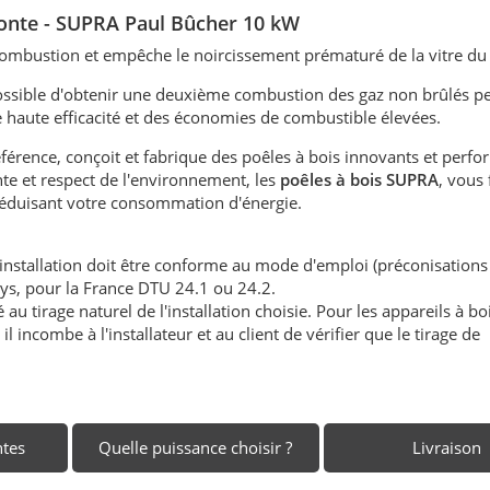
fonte -
SUPRA Paul Bûcher 10 kW
 combustion et empêche le noircissement prématuré de la vitre du
t possible d'obtenir une deuxième combustion des gaz non brûlés p
 haute efficacité et des économies de combustible élevées.
férence, conçoit et fabrique des poêles à bois innovants et perfo
te et respect de l'environnement, les
poêles à bois SUPRA
, vous 
 réduisant votre consommation d'énergie.
'installation doit être conforme au mode d'emploi (préconisations
ays, pour la France DTU 24.1 ou 24.2.
au tirage naturel de l'installation choisie. Pour les appareils à boi
l incombe à l'installateur et au client de vérifier que le tirage de
ntes
Quelle puissance choisir ?
Livraison