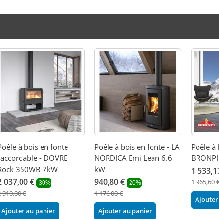
Poêle à bois en fonte
Poêle à bois en fonte - LA
Poêle à 
raccordable - DOVRE
NORDICA Emi Lean 6.6
BRONPI 
Rock 350WB 7kW
kW
1 533,1
2 037,00 €
940,80 €
1 965,60 
-30%
-20%
2 910,00 €
1 176,00 €
Ajouter
Ajouter au panier
Ajouter au panier