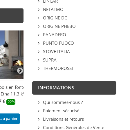
LINCAR
NETATMO
ORIGINE DC
ORIGINE PHEBO
PANADERO
PUNTO FUOCO
STOVE ITALIA
SUPRA
THERMOROSSI
bois en fonte -
Poêle à bois en fonte - LA
Poêle à bois en 
INFORMATIONS
Etna 11.3 kW
NORDICA Lavinia EOS
BRONPI Ordesa
11.9 kW
7 €
1 146,60 €
Qui sommes-nous ?
-22%
-22
2 538,96 €
€
1 470,00 €
-29%
Paiement sécurisé
3 576,00 €
 au panier
Ajouter au pani
Livraisons et retours
Ajouter au panier
Conditions Générales de Vente