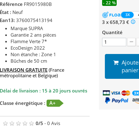
- 22 %
Référence
FR9015980B
État :
Neuf
3X
Ean13:
3760075413194
3 x 658,73 €
Marque SUPRA
Quantité
Garantie 2 ans pièces
Flamme Verte 7*
EcoDesign 2022
Non étanche : Zone 1
Bûches de 50 cm
Ajoute
panier
LIVRAISON GRATUITE
(France
métropolitaine et Belgique)
Délai de livraison : 15 à 20 jours ouvrés
A+
Classe énergétique :
0
/
5
-
0
Avis