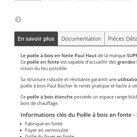
En savoir plus
Documentation
Pièces Dét
Le poêle à bois en fonte Paul Haut
de la marque
SUP
Ce
poêle en fonte
est capable d’accueillir des
grandes
vision du feu possible.
Sa structure robuste et résistante garantit une
utilisat
poêle à bois Paul Bûcher le rends pratique et facile à uti
Ce
poêle à bois étanche
possède un espace range-bûche
bois de chauffage.
Informations clés du Poêle à bois
en fonte -
Fabriqué en fonte
Foyer en vermiculite
Grille du foyer en fonte