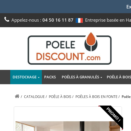
Ex
Appelez-nous :
04 50 16 11 87
Entreprise basée en H
DESTOCKAGE
PACKS
POÊLES À GRANULÉS
POÊLE À BOI
/
CATALOGUE
/
POÊLE À BOIS
/
POÊLES À BOIS EN FONTE
/
Poêle
PROMO !