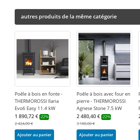
autres produits de la même catégorie
Poêle à bois en fonte -
Poêle à bois avec four en
THERMOROSSI Ilaria
pierre - THERMOROSSI
Evo6 Easy 11.4 kW
Agnese Stone 7.5 kW
1 890,72 €
2 480,40 €
-22%
-22%
2 424,00 €
3 180,00 €
Ajouter au panier
Ajouter au panier