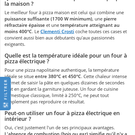
la maison ?
Le meilleur four à pizza maison est celui qui combine une
puissance suffisante (1700 W minimum)
, une
pierre
réfractaire épaisse
et une
température atteignant au
moins 400°C
. Le
Clementi Crosti
coche toutes ces cases et
convient aussi bien aux débutants qu'aux passionnés
exigeants.
Quelle est la température idéale pour un four à
pizza électrique ?
Pour une pizza napolitaine authentique, la température
idéale se situe
entre 380°C et 450°C
. Cette chaleur intense
FILTRER
permet de saisir la pâte en quelques dizaines de secondes
tout en gardant la garniture juteuse. Un four de cuisine
domestique classique, limité à 250°C, ne peut tout
simplement pas reproduire ce résultat.
Peut-on utiliser un four à pizza électrique en
intérieur ?
Oui, c'est justement l'un de ses principaux avantages.
L'absence de combustion (bois ou gaz) signifie qu'il n'y a