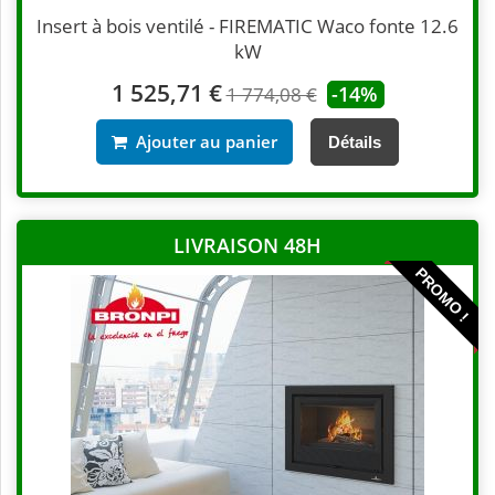
Insert à bois ventilé - FIREMATIC Waco fonte 12.6
kW
1 525,71 €
-14%
1 774,08 €
Ajouter au panier
Détails
LIVRAISON 48H
PROMO !