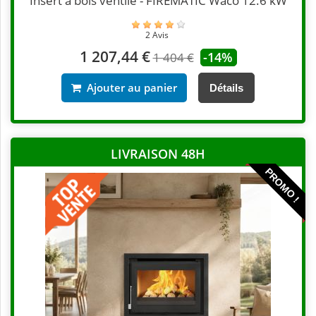
Insert à bois ventilé - FIREMATIC Waco 12.6 kW
2 Avis
1 207,44 €
-14%
1 404 €
Ajouter au panier
Détails
LIVRAISON 48H
PROMO !