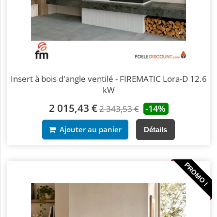
Insert à bois d'angle ventilé - FIREMATIC Lora-D 12.6
kW
2 015,43 €
-14%
2 343,53 €
Ajouter au panier
Détails
PROMO !