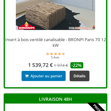
Insert à bois ventilé canalisable - BRONPI Paris 70 12
kW
5 Avis
1 539,72 €
-22%
1 974 €
Ajouter au panier
Détails
LIVRAISON 48H
PROMO !