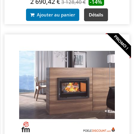
2 690,42 €
-14%
3 128,40 €
Ajouter au panier
Détails
PROMO !