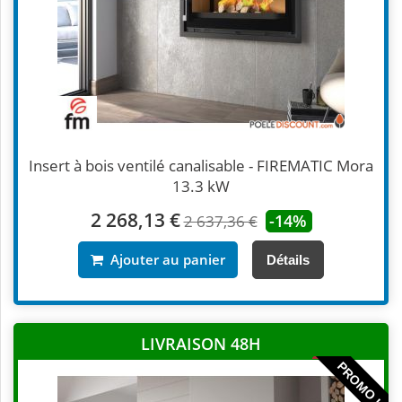
Insert à bois ventilé canalisable - FIREMATIC Mora
13.3 kW
2 268,13 €
-14%
2 637,36 €
Ajouter au panier
Détails
LIVRAISON 48H
PROMO !