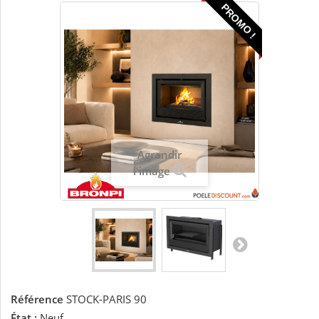
PROMO !
Agrandir
l'image
Référence
STOCK-PARIS 90
État :
Neuf