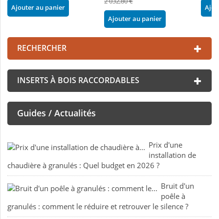
2 032,80 €
Ajouter au panier
Ajou
Ajouter au panier
RECHERCHER
INSERTS À BOIS RACCORDABLES
Guides / Actualités
Prix d'une
installation de
chaudière à granulés : Quel budget en 2026 ?
Bruit d'un
poêle à
granulés : comment le réduire et retrouver le silence ?