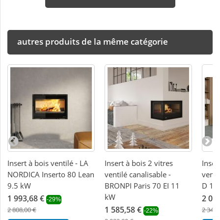
autres produits de la même catégorie
Insert à bois ventilé - LA
Insert à bois 2 vitres
Inser
NORDICA Inserto 80 Lean
ventilé canalisable -
venti
9.5 kW
BRONPI Paris 70 EI 11
D 12
kW
1 993,68 €
2 01
-29%
1 585,58 €
2 808,00 €
2 343,
-22%