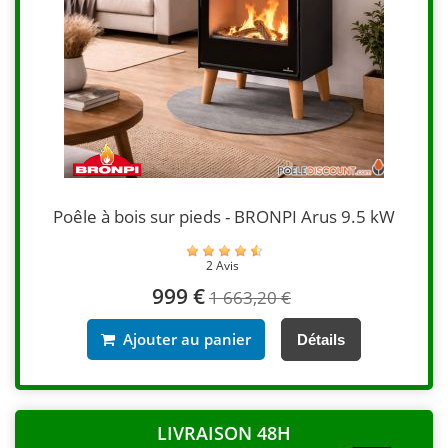
Poêle à bois sur pieds - BRONPI Arus 9.5 kW
2 Avis
999 €
1 663,20 €
Ajouter au panier
Détails
LIVRAISON 48H