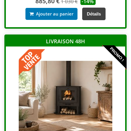
885,80 €
-14%
1 030 €
Ajouter au panier
Détails
LIVRAISON 48H
PROMO !