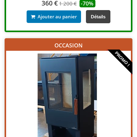
360 €
-70%
1 200 €
Ajouter au panier
Détails
OCCASION
PROMO !