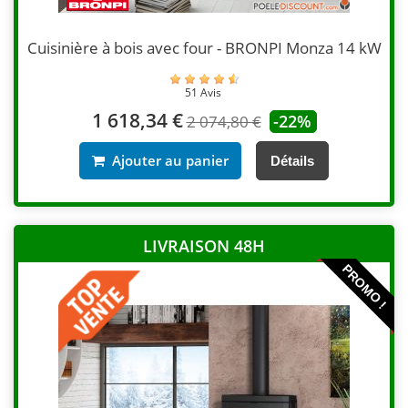
Cuisinière à bois avec four - BRONPI Monza 14 kW
51 Avis
1 618,34 €
-22%
2 074,80 €
Ajouter au panier
Détails
LIVRAISON 48H
PROMO !