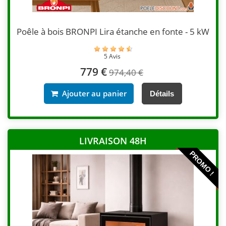
Poêle à bois BRONPI Lira étanche en fonte - 5 kW
5 Avis
779 €
974,40 €
Ajouter au panier
Détails
LIVRAISON 48H
PROMO !