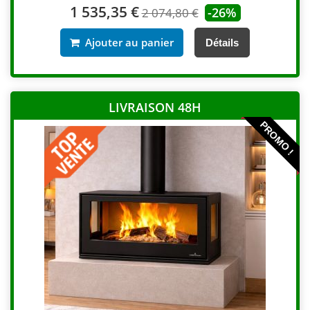
1 535,35 €
-26%
2 074,80 €
Ajouter au panier
Détails
LIVRAISON 48H
PROMO !