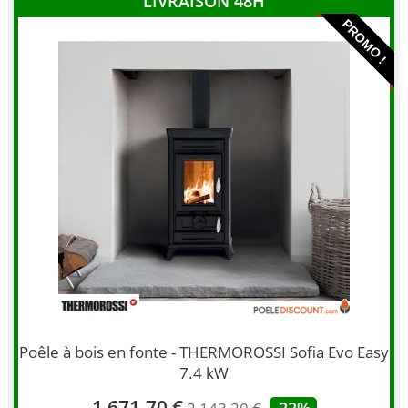
LIVRAISON 48H
PROMO !
Poêle à bois en fonte - THERMOROSSI Sofia Evo Easy
7.4 kW
1 671,70 €
-22%