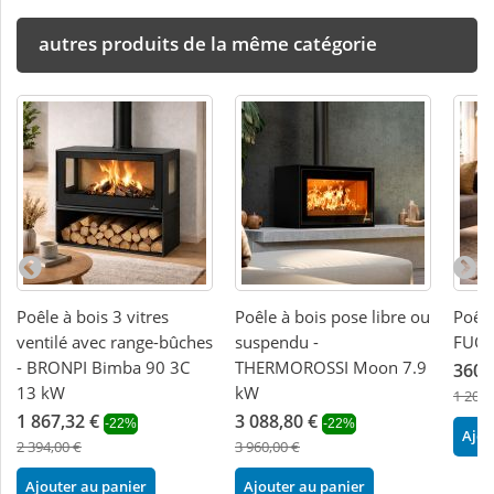
autres produits de la même catégorie
Poêle à bois 3 vitres
Poêle à bois pose libre ou
Poêle
ventilé avec range-bûches
suspendu -
FUOC
- BRONPI Bimba 90 3C
THERMOROSSI Moon 7.9
360,
13 kW
kW
1 200,
1 867,32 €
3 088,80 €
-22%
-22%
Ajou
2 394,00 €
3 960,00 €
Ajouter au panier
Ajouter au panier