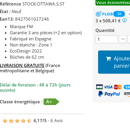
Vous économisez
Référence
STOCK-OTTAWA.S.ST
État :
Neuf
3X
Ean13:
8427561027246
3 x 508,41 €
Marque FM
Quantité
Garantie 3 ans pièces (+2 en option)
Fabriqué en Espagne
Non étanche : Zone 1
EcoDesign 2022
Bûches de 62 cm
Ajoute
panier
LIVRAISON GRATUITE
(France
métropolitaine et Belgique)
Délai de livraison : 48 à 72h (jours
ouvrés)
A+
Classe énergétique :
4,17
/
5
-
6
Avis