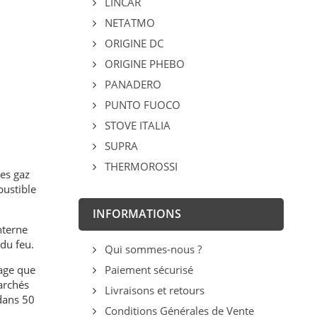
LINCAR
NETATMO
ORIGINE DC
ORIGINE PHEBO
PANADERO
PUNTO FUOCO
STOVE ITALIA
SUPRA
THERMOROSSI
des gaz
bustible
INFORMATIONS
interne
du feu.
Qui sommes-nous ?
fage que
Paiement sécurisé
marchés
Livraisons et retours
 dans 50
Conditions Générales de Vente