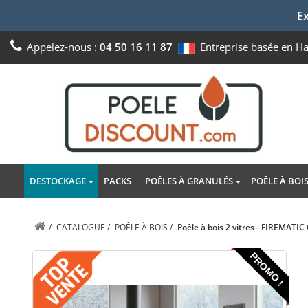
Ex
Appelez-nous :
04 50 16 11 87
Entreprise basée en H
DESTOCKAGE
PACKS
POÊLES À GRANULÉS
POÊLE À BOI
/
CATALOGUE
/
POÊLE À BOIS
/
Poêle à bois 2 vitres - FIREMATIC
PROMO !