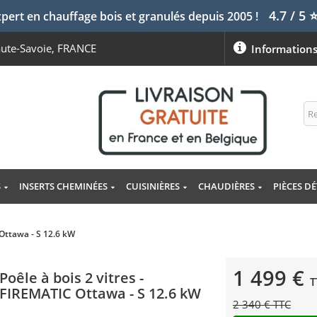
4.7 / 5
pert en chauffage bois et granulés depuis 2005 !
aute-Savoie, FRANCE
Information
S
INSERTS CHEMINÉES
CUISINIÈRES
CHAUDIÈRES
PIÈCES D
 Ottawa - S 12.6 kW
1 499 €
Poêle à bois 2 vitres -
T
FIREMATIC Ottawa - S 12.6 kW
2 340 € TTC