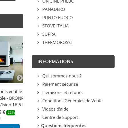
ORIGINE PHEBO
PANADERO
PUNTO FUOCO
STOVE ITALIA
SUPRA
THERMOROSSI
INFORMATIONS
Qui sommes-nous ?
Paiement sécurisé
 bois ventilé
Insert à bois ventilé
Insert à bois ven
Livraisons et retours
able - BRONPI
raccordable - BRONPI
FIREMATIC Wac
Conditions Générales de Vente
Vision 16.5 kW
Cairo 70 12 kW
1 207,44 €
-14
Vidéos d'aide
9 €
1 408,68 €
1 404,00 €
-22%
-22%
Centre de Support
€
1 806,00 €
Ajouter au pani
Questions fréquentes