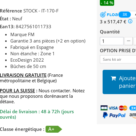
- 14 %
Référence
STOCK - IT-170-F
3X
État :
Neuf
3 x 517,47 €
Ean13:
8427561011733
Quantité
Marque FM
Garantie 3 ans pièces (+2 en option)
Fabriqué en Espagne
OPTION PRISE D
Non étanche : Zone 1
EcoDesign 2022
Sans kit air
Bûches de 50 cm
LIVRAISON GRATUITE
(France
Ajoute
métropolitaine et Belgique)
panier
POUR LA SUISSE
:
Nous contacter. Notez
que nous proposons dorénavant la
détaxe.
Délai de livraison : 48 à 72h (jours
ouvrés)
A+
Classe énergétique :