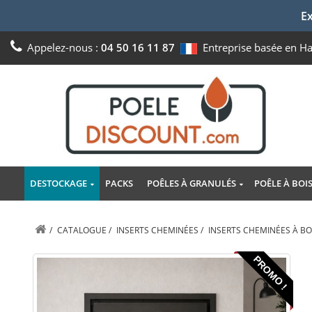
Ex
Appelez-nous :
04 50 16 11 87
Entreprise basée en H
DESTOCKAGE
PACKS
POÊLES À GRANULÉS
POÊLE À BOI
/
CATALOGUE
/
INSERTS CHEMINÉES
/
INSERTS CHEMINÉES À BO
PROMO !