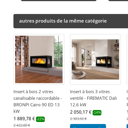
autres produits de la même catégorie
Insert à bois 2 vitres
Insert à bois 3 vitres
canalisable raccordable -
ventilé - FIREMATIC Dali
BRONPI Cairo 90 ED 13
12.6 kW
kW
2 050,17 €
-14%
1 889,78 €
2 383,92 €
-22%
2 422,80 €