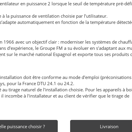
ilateur en puissance 2 lorsque le seuil de température pré-défin
la puissance de ventilation choisie par l’utilisateur.
 s’adapte automatiquement en fonction de la température détectée
en 1966 avec un objectif clair : moderniser les systèmes de chauf
50 ans d'expérience, le Groupe FM a su évoluer en s'adaptant aux 
ent sur le marché national Espagnol et exporte tous ses produits
'installation doit être conforme au mode d'emploi (préconisations
ays, pour la France DTU 24.1 ou 24.2.
au tirage naturel de l'installation choisie. Pour les appareils à boi
l incombe à l'installateur et au client de vérifier que le tirage de
lle puissance choisir ?
Livraison