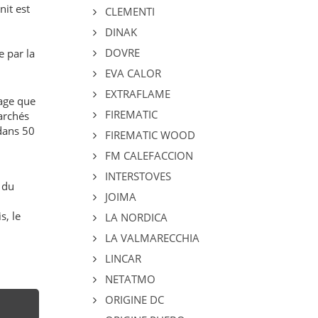
it est
CLEMENTI
DINAK
DOVRE
 par la
EVA CALOR
EXTRAFLAME
fage que
FIREMATIC
marchés
 dans 50
FIREMATIC WOOD
FM CALEFACCION
INTERSTOVES
 du
JOIMA
s, le
LA NORDICA
LA VALMARECCHIA
LINCAR
NETATMO
ORIGINE DC