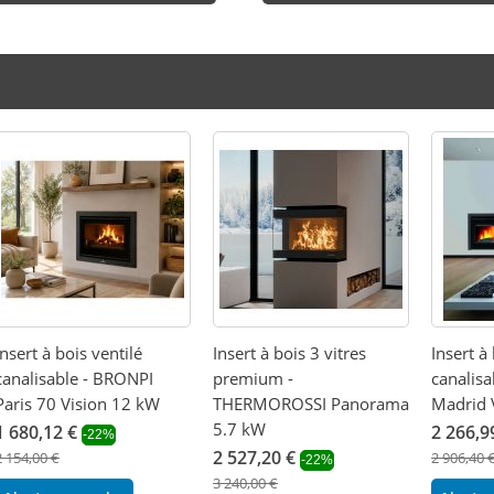
Insert à bois ventilé
Insert à bois 3 vitres
Insert à
canalisable - BRONPI
premium -
canalis
Paris 70 Vision 12 kW
THERMOROSSI Panorama
Madrid 
5.7 kW
1 680,12 €
2 266,9
-22%
2 527,20 €
2 154,00 €
2 906,40 
-22%
3 240,00 €