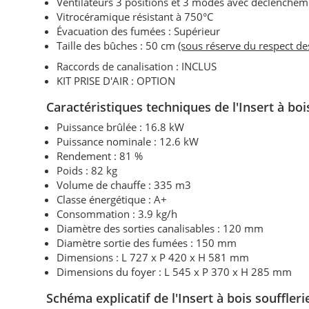
Ventilateurs 3 positions et 3 modes avec déclenchem
Vitrocéramique résistant à 750°C
Évacuation des fumées : Supérieur
Taille des bûches : 50 cm
(sous réserve du respect d
Raccords de canalisation : INCLUS
KIT PRISE D'AIR : OPTION
Caractéristiques techniques
de l'Insert à bo
Puissance brûlée : 16.8 kW
Puissance nominale :
12.6 kW
Rendement : 81 %
Poids : 82 kg
Volume de chauffe : 335 m3
Classe énergétique : A+
Consommation : 3.9 kg/h
Diamètre des sorties canalisables : 120 mm
Diamètre sortie des fumées : 150 mm
Dimensions : L 727 x P 420 x H 581 mm
Dimensions du foyer : L 545 x P 370 x H 285 mm
Schéma explicatif de
l'Insert à bois
souffler