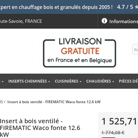
4.7 / 5
pert en chauffage bois et granulés depuis 2005 !
aute-Savoie, FRANCE
Information
S
INSERTS CHEMINÉES
CUISINIÈRES
CHAUDIÈRES
PIÈCES D
IS
/
Insert à bois ventilé - FIREMATIC Waco fonte 12.6 kW
1 525,71
Insert à bois ventilé -
FIREMATIC Waco fonte 12.6
1 774,08 €
kW