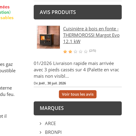
AVIS PRODUITS
Cuisinière à bois en fonte -
THERMOROSSI Margot Evo
12.1 kW
(2/5)
01/2026 Livraison rapide mais arrivée
des gaz
avec 3 pieds cassés sur 4 (Palette en vrac
bustible
mais non visibl...
De
Joël
,
30 juil. 2026
interne
du feu.
Voir tous les avis
MARQUES
t il
ARCE
BRONPI