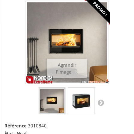
PROMO !
Agrandir
l'image
Référence
3010840
État :
Neuf