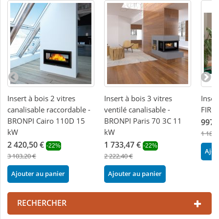
Insert à bois 2 vitres
Insert à bois 3 vitres
Inser
canalisable raccordable -
ventilé canalisable -
FIRE
BRONPI Cairo 110D 15
BRONPI Paris 70 3C 11
997,
kW
kW
1 188,
2 420,50 €
1 733,47 €
-22%
-22%
Ajou
3 103,20 €
2 222,40 €
Ajouter au panier
Ajouter au panier
RECHERCHER