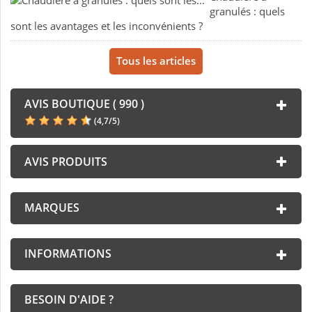
granulés : quels
sont les avantages et les inconvénients ?
Tous les articles
AVIS BOUTIQUE ( 990 )
(
4,7
/
5
)
AVIS PRODUITS
MARQUES
INFORMATIONS
BESOIN D'AIDE ?