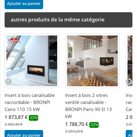
Ajouter au panier
autres produits de la même catégorie
Insert à bois canalisable
Insert à bois 2 vitres
Inser
raccordable - BRONPI
ventilé canalisable -
racc
Cairo 110 15 kW
BRONPI Paris 90 EI 13
Cair
kW
1 873,87 €
2 05
-22%
1 788,70 €
2 402,40 €
2 632,
-22%
2 293,20 €
Ajouter au panier
Ajou