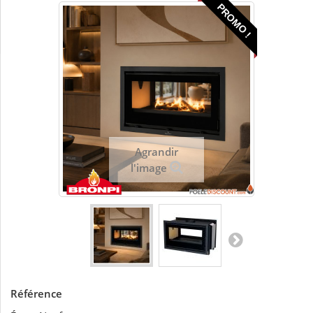
PROMO !
Agrandir
l'image
Référence