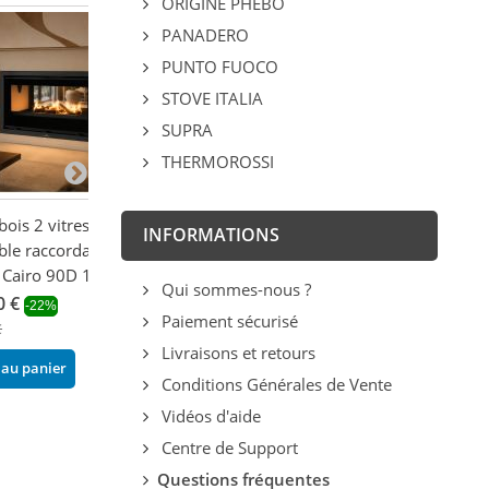
ORIGINE PHEBO
PANADERO
PUNTO FUOCO
STOVE ITALIA
SUPRA
THERMOROSSI
bois 2 vitres
Insert à bois ventilé
Insert à bois ca
INFORMATIONS
ble raccordable -
raccordable silencieux -
raccordable - 
Cairo 90D 14 kW
FIREMATIC Halifax - LV
Cairo 110 ED 1
Qui sommes-nous ?
14.5 kW
0 €
2 053,58 €
-22%
-22
Paiement sécurisé
2 738,10 €
€
2 632,80 €
-14%
Livraisons et retours
3 183,84 €
 au panier
Ajouter au pani
Conditions Générales de Vente
Ajouter au panier
Vidéos d'aide
Centre de Support
Questions fréquentes