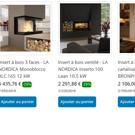
Insert à bois 3 faces - LA
Insert à bois ventilé - LA
Insert à 
NORDICA Monoblocco
NORDICA Inserto 100
canalisa
3LC.165 12 kW
Lean 10.5 kW
BRONPI 
5 435,76 €
2 291,88 €
2 106,0
-29%
-29%
7 656,00 €
3 228,00 €
2 700,00 
Ajouter au panier
Ajouter au panier
Ajouter