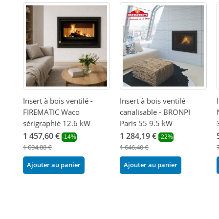
Insert à bois ventilé -
Insert à bois ventilé
FIREMATIC Waco
canalisable - BRONPI
sérigraphié 12.6 kW
Paris 55 9.5 kW
1 457,60 €
1 284,19 €
-14%
-22%
1 694,88 €
1 646,40 €
Ajouter au panier
Ajouter au panier