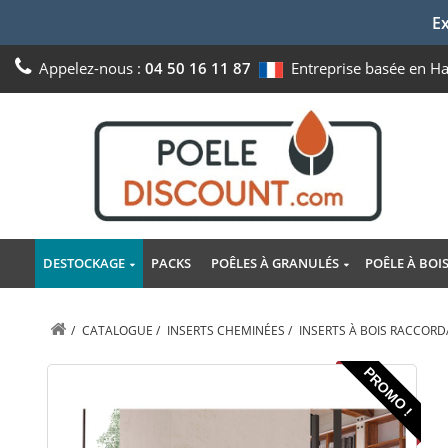
Ex
Appelez-nous :
04 50 16 11 87
Entreprise basée en H
DESTOCKAGE
PACKS
POÊLES À GRANULÉS
POÊLE À BOI
/
CATALOGUE
/
INSERTS CHEMINÉES
/
INSERTS À BOIS RACCOR
PROMO !