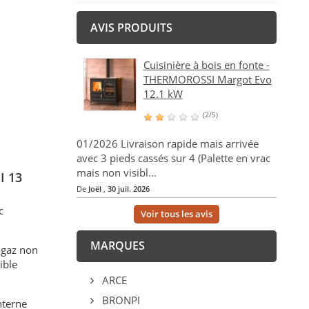
AVIS PRODUITS
Cuisinière à bois en fonte -
THERMOROSSI Margot Evo
12.1 kW
(2/5)
01/2026 Livraison rapide mais arrivée
avec 3 pieds cassés sur 4 (Palette en vrac
mais non visibl...
I 13
De
Joël
,
30 juil. 2026
c
Voir tous les avis
MARQUES
s gaz non
ible
ARCE
BRONPI
interne