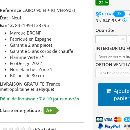
- 22 %
Référence
CAIRO 90 EI + KITVER-90EI
3X
État :
Neuf
3 x 640,95 €
Ean13:
8421994133796
Quantité
Marque BRONPI
Fabriqué en Espagne
Garantie 2 ans pièces
INTÉRIEUR DU 
Garantie 5 ans corps de chauffe
Flamme Verte 7*
Foyer en vermiculit
EcoDesign 2022
OPTION VENTIL
Non étanche : Zone 1
Sans kit ventilation
Bûches de 80 cm
LIVRAISON GRATUITE
(France
métropolitaine et Belgique)
Ajoute
panier
Délai de livraison : 7 à 10 jours ouvrés
A+
Classe énergétique :
0
/
5
-
0
Avis