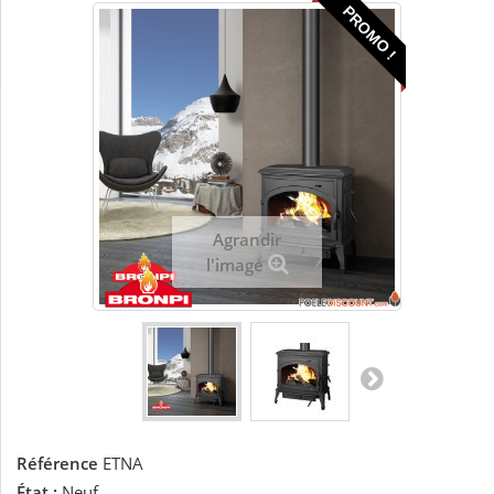
PROMO !
Agrandir
l'image
Référence
ETNA
État :
Neuf