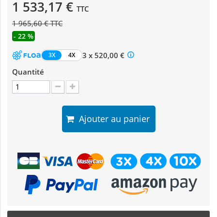
1 533,17 €
TTC
1 965,60 € TTC
- 22 %
3 x 520,00 €
3X
4X
Quantité
Ajouter au panier