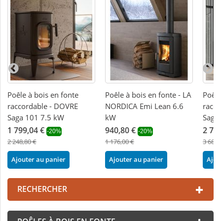
Poêle à bois en fonte
Poêle à bois en fonte - LA
Poêle
raccordable - DOVRE
NORDICA Emi Lean 6.6
racc
Saga 101 7.5 kW
kW
Saga
1 799,04 €
940,80 €
2 76
-20%
-20%
2 248,80 €
1 176,00 €
3 686,
Ajouter au panier
Ajouter au panier
Ajou
RECHERCHER