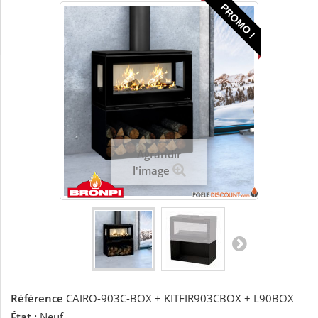
PROMO !
Agrandir
l'image
Référence
CAIRO-903C-BOX + KITFIR903CBOX + L90BOX
État :
Neuf