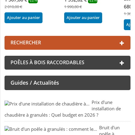
-22%
-22%
680,
2 010,00 €
1 990,80 €
1 360,
Ajouter au panier
Ajouter au panier
Ajou
RECHERCHER
POÊLES À BOIS RACCORDABLES
Guides / Actualités
Prix d'une
installation de
chaudière à granulés : Quel budget en 2026 ?
Bruit d'un
poêle à