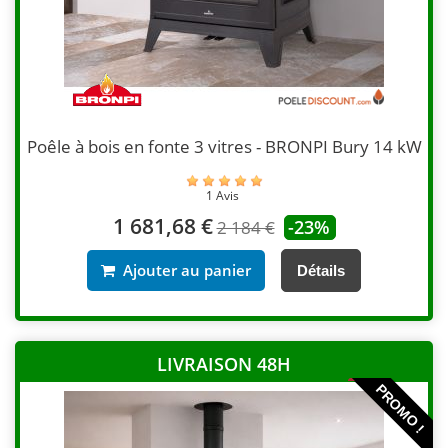
Poêle à bois en fonte 3 vitres - BRONPI Bury 14 kW
1 Avis
1 681,68 €
-23%
2 184 €
Ajouter au panier
Détails
LIVRAISON 48H
PROMO !