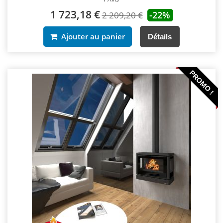
1 723,18 €
-22%
2 209,20 €
Ajouter au panier
Détails
PROMO !