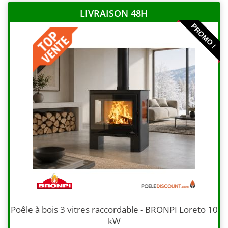
LIVRAISON 48H
PROMO !
Poêle à bois 3 vitres raccordable - BRONPI Loreto 10
kW