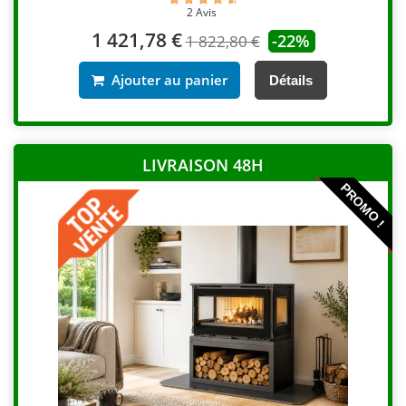
2 Avis
1 421,78 €
-22%
1 822,80 €
Ajouter au panier
Détails
LIVRAISON 48H
PROMO !