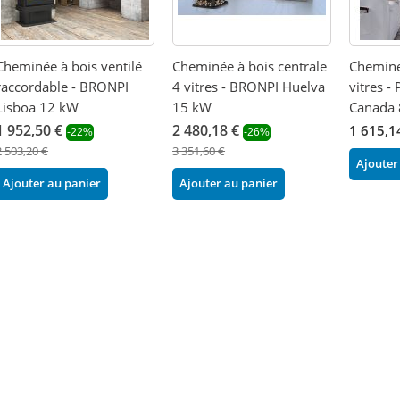
Cheminée à bois ventilé
Cheminée à bois centrale
Cheminé
raccordable - BRONPI
4 vitres - BRONPI Huelva
vitres 
Lisboa 12 kW
15 kW
Canada
1 952,50 €
2 480,18 €
1 615,1
-22%
-26%
2 503,20 €
3 351,60 €
Ajouter
Ajouter au panier
Ajouter au panier