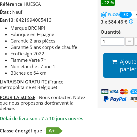
- 22 %
Référence
HUESCA
État :
Neuf
3X
Ean13:
8421994005413
3 x 584,46 €
Marque BRONPI
Quantité
Fabriqué en Espagne
Garantie 2 ans pièces
Garantie 5 ans corps de chauffe
EcoDesign 2022
Flamme Verte 7*
Ajoute
Non étanche : Zone 1
panier
Bûches de 64 cm
LIVRAISON GRATUITE
(France
métropolitaine et Belgique)
POUR LA SUISSE
: Nous contacter. Notez
que nous proposons dorénavant la
détaxe.
Délai de livraison : 7 à 10 jours ouvrés
A+
Classe énergétique :