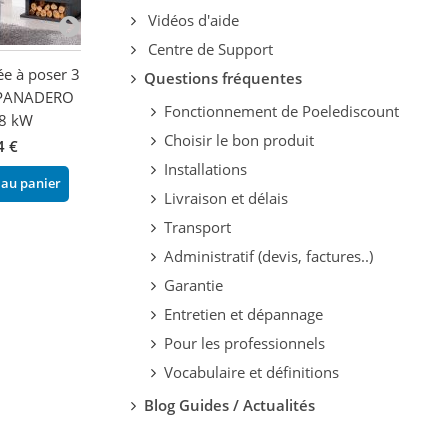
Vidéos d'aide
Centre de Support
e à poser 3
Poêle à bois cheminée -
Poêle à bois c
Questions fréquentes
- PANADERO
FIREMATIC Denton 13.8
d'angle - FIREM
Fonctionnement de Poelediscount
 8 kW
kW
Windsor 13.8 
Choisir le bon produit
2 894,76 €
2 942,44 €
4 €
-14%
-14
Installations
3 366,00 €
3 421,44 €
 au panier
Livraison et délais
Ajouter au panier
Ajouter au pani
Transport
Administratif (devis, factures..)
Garantie
Entretien et dépannage
Pour les professionnels
Vocabulaire et définitions
Blog Guides / Actualités