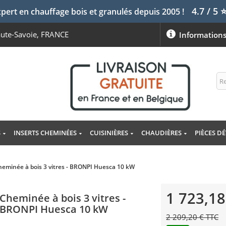
4.7 / 5
pert en chauffage bois et granulés depuis 2005 !
aute-Savoie, FRANCE
Information
S
INSERTS CHEMINÉES
CUISINIÈRES
CHAUDIÈRES
PIÈCES D
heminée à bois 3 vitres - BRONPI Huesca 10 kW
1 723,18
Cheminée à bois 3 vitres -
BRONPI Huesca 10 kW
2 209,20 € TTC