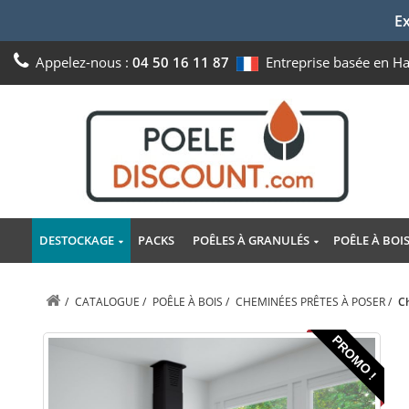
Ex
Appelez-nous :
04 50 16 11 87
Entreprise basée en H
DESTOCKAGE
PACKS
POÊLES À GRANULÉS
POÊLE À BOI
/
CATALOGUE
/
POÊLE À BOIS
/
CHEMINÉES PRÊTES À POSER
/
C
PROMO !