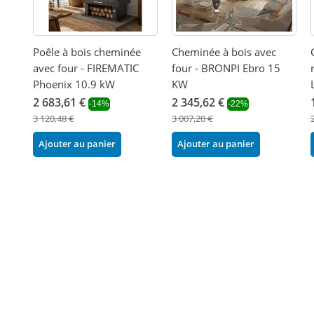
Poêle à bois cheminée
Cheminée à bois avec
avec four - FIREMATIC
four - BRONPI Ebro 15
Phoenix 10.9 kW
KW
2 683,61 €
2 345,62 €
-14%
-22%
3 120,48 €
3 007,20 €
Ajouter au panier
Ajouter au panier