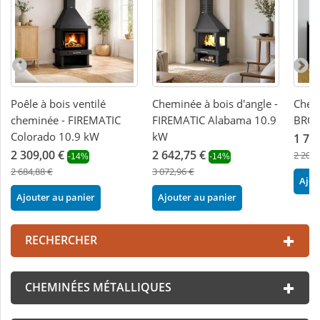
Poêle à bois ventilé
Cheminée à bois d'angle -
Chemi
cheminée - FIREMATIC
FIREMATIC Alabama 10.9
BRON
Colorado 10.9 kW
kW
1 72
2 309,00 €
2 642,75 €
2 209,
-14%
-14%
2 684,88 €
3 072,96 €
Ajou
Ajouter au panier
Ajouter au panier
RECHERCHER
CHEMINÉES MÉTALLIQUES