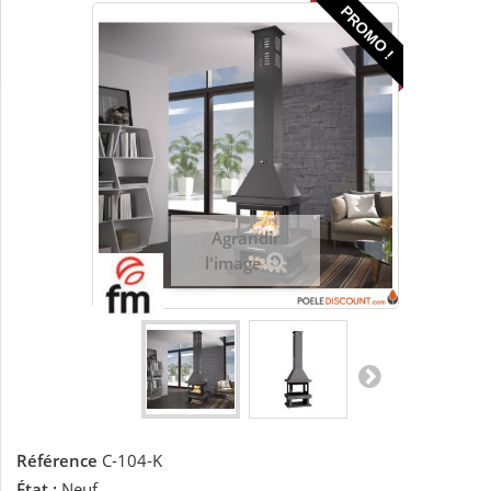
PROMO !
Agrandir
l'image
Référence
C-104-K
État :
Neuf