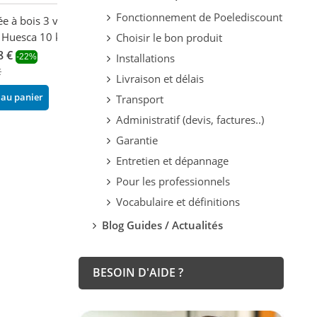
Fonctionnement de Poelediscount
 à bois 3 vitres -
Poêle à bois cheminée
Cheminée à bois
 Huesca 10 kW
centrale 4 vitres -
FIREMATIC Atla
Choisir le bon produit
FIREMATIC Oregon 13.8
kW
8 €
Installations
-22%
kW
2 642,75 €
€
-14
Livraison et délais
3 112,72 €
3 072,96 €
-14%
 au panier
Transport
3 619,44 €
Ajouter au pani
Administratif (devis, factures..)
Ajouter au panier
Garantie
Entretien et dépannage
Pour les professionnels
Vocabulaire et définitions
Blog Guides / Actualités
BESOIN D'AIDE ?