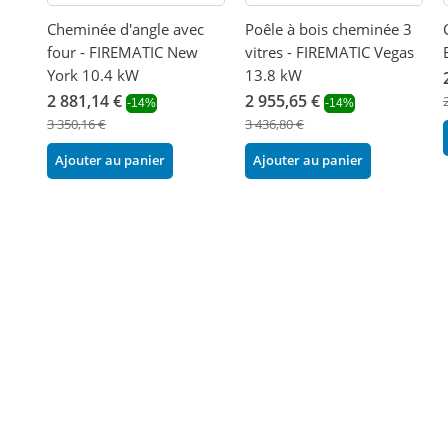
Cheminée d'angle avec
Poêle à bois cheminée 3
four - FIREMATIC New
vitres - FIREMATIC Vegas
York 10.4 kW
13.8 kW
2 881,14 €
2 955,65 €
-14%
-14%
3 350,16 €
3 436,80 €
Ajouter au panier
Ajouter au panier