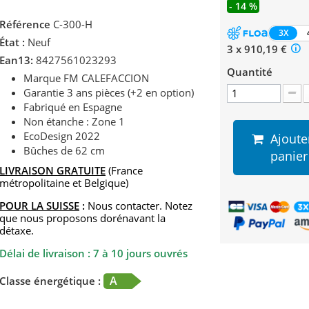
- 14 %
Référence
C-300-H
3X
État :
Neuf
3 x 910,19 €
Ean13:
8427561023293
Quantité
Marque FM CALEFACCION
Garantie 3 ans pièces (+2 en option)
Fabriqué en Espagne
Non étanche : Zone 1
EcoDesign 2022
Ajoute
Bûches de 62 cm
panier
LIVRAISON GRATUITE
(France
métropolitaine et Belgique)
POUR LA SUISSE
:
Nous contacter. Notez
que nous proposons dorénavant la
détaxe.
Délai de livraison : 7 à 10 jours ouvrés
A
Classe énergétique :