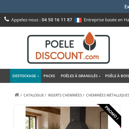
Ex
Appelez-nous :
04 50 16 11 87
Entreprise basée en H
DESTOCKAGE
PACKS
POÊLES À GRANULÉS
POÊLE À BOI
/
CATALOGUE
/
INSERTS CHEMINÉES
/
CHEMINÉES MÉTALLIQUE
PROMO !