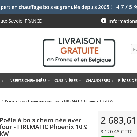
4.7 / 5
pert en chauffage bois et granulés depuis 2005 !
aute-Savoie, FRANCE
Information
S
INSERTS CHEMINÉES
CUISINIÈRES
CHAUDIÈRES
PIÈCES D
S
/
Poêle à bois cheminée avec four - FIREMATIC Phoenix 10.9 kW
2 683,61
Poêle à bois cheminée avec
four - FIREMATIC Phoenix 10.9
3 120,48 € TTC
kW