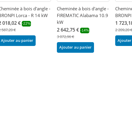
Cheminée à bois d'angle -
Cheminée à bois d'angle -
Cheminée
BRONPI Lorca - R 14 kW
FIREMATIC Alabama 10.9
BRONPI
kW
2 018,02 €
1 723,1
-22%
2 642,75 €
2 587,20 €
2 209,20 
-14%
3 072,96 €
Ajouter au panier
Ajouter
Ajouter au panier