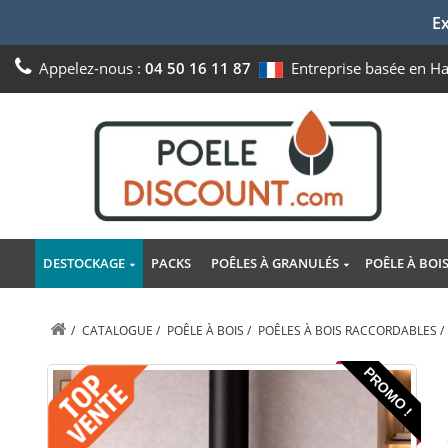
Ex
Appelez-nous :
04 50 16 11 87
Entreprise basée en H
DESTOCKAGE
PACKS
POÊLES À GRANULÉS
POÊLE À BOI
/
CATALOGUE
/
POÊLE À BOIS
/
POÊLES À BOIS RACCORDABLES
/
PROMO !