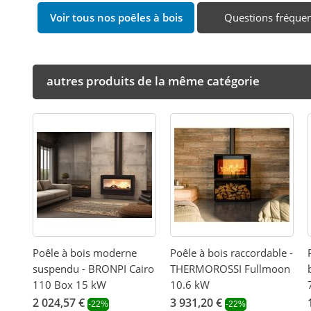
Voir tous nos poêles à bois
Questions fréque
autres produits de la même catégorie
Poêle à bois moderne
Poêle à bois raccordable -
suspendu - BRONPI Cairo
THERMOROSSI Fullmoon
110 Box 15 kW
10.6 kW
2 024,57 €
3 931,20 €
-22%
-22%