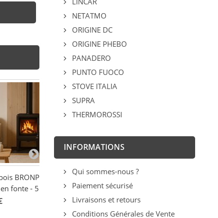
LINCAR
NETATMO
ORIGINE DC
ORIGINE PHEBO
PANADERO
PUNTO FUOCO
STOVE ITALIA
SUPRA
THERMOROSSI
INFORMATIONS
Qui sommes-nous ?
 bois BRONPI Lira
Poêle à bois ventilé
Poêle à bois ét
Paiement sécurisé
en fonte - 5 kW
suspendu raccordable -
SUPRA Chloé 7
FIREMATIC Toronto - M
Livraisons et retours
€
2 098,20 €
-22
12.8 kW
2 690,00 €
Conditions Générales de Vente