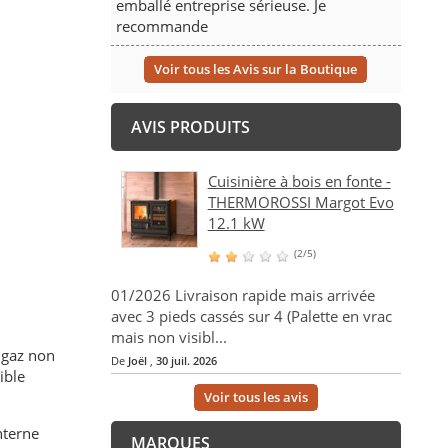
emballé entreprise sérieuse. Je
recommande
Voir tous les Avis sur la Boutique
AVIS PRODUITS
Cuisinière à bois en fonte -
THERMOROSSI Margot Evo
12.1 kW
(2/5)
01/2026 Livraison rapide mais arrivée
avec 3 pieds cassés sur 4 (Palette en vrac
mais non visibl...
s gaz non
De
Joël
,
30 juil. 2026
ible
Voir tous les avis
interne
MARQUES