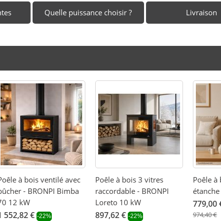
ntes
Quelle puissance choisir ?
Livraison
Poêle à bois ventilé avec
Poêle à bois 3 vitres
Poêle à
bûcher - BRONPI Bimba
raccordable - BRONPI
étanche 
70 12 kW
Loreto 10 kW
779,00 
1 552,82 €
897,62 €
974,40 €
-22%
-22%