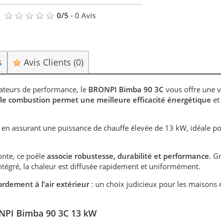
0
/
5
-
0
Avis
s
Avis Clients
(0)
ateurs de performance, le
BRONPI Bimba 90 3C
vous offre une v
ple combustion permet une meilleure efficacité énergétique
et
 en assurant une puissance de chauffe élevée de 13 kW, idéale p
onte, ce poêle
associe robustesse, durabilité et performance
. G
intégré, la chaleur est diffusée rapidement et uniformément.
ordement à l’air extérieur
: un choix judicieux pour les maisons 
ONPI Bimba 90 3C 13 kW