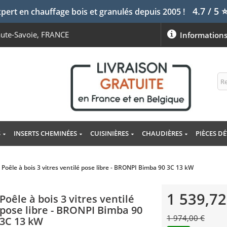
4.7 / 5
pert en chauffage bois et granulés depuis 2005 !
aute-Savoie, FRANCE
Information
S
INSERTS CHEMINÉES
CUISINIÈRES
CHAUDIÈRES
PIÈCES D
Poêle à bois 3 vitres ventilé pose libre - BRONPI Bimba 90 3C 13 kW
1 539,72
Poêle à bois 3 vitres ventilé
pose libre - BRONPI Bimba 90
1 974,00 €
3C 13 kW