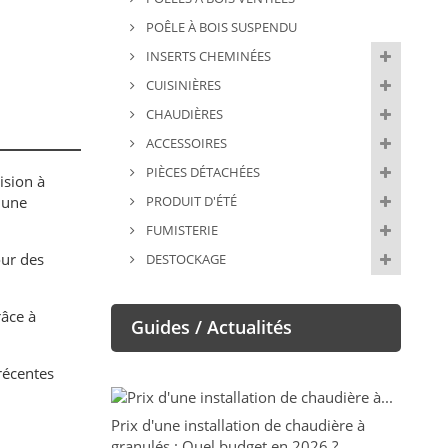
POÊLE À BOIS SUSPENDU
INSERTS CHEMINÉES
CUISINIÈRES
CHAUDIÈRES
ACCESSOIRES
PIÈCES DÉTACHÉES
ision à
 une
PRODUIT D'ÉTÉ
FUMISTERIE
our des
DESTOCKAGE
râce à
Guides / Actualités
récentes
Prix d'une installation de chaudière à
granulés : Quel budget en 2026 ?