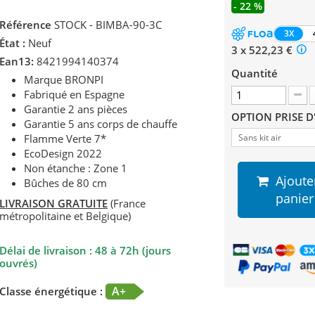
- 22 %
Référence
STOCK - BIMBA-90-3C
3X
État :
Neuf
3 x 522,23 €
Ean13:
8421994140374
Quantité
Marque BRONPI
Fabriqué en Espagne
Garantie 2 ans pièces
OPTION PRISE D
Garantie 5 ans corps de chauffe
Flamme Verte 7*
Sans kit air
EcoDesign 2022
Non étanche : Zone 1
Ajoute
Bûches de 80 cm
panier
LIVRAISON GRATUITE
(France
métropolitaine et Belgique)
Délai de livraison : 48 à 72h (jours
ouvrés)
A+
Classe énergétique :