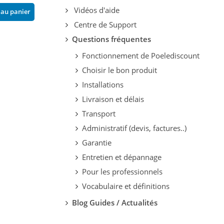
2 104,66 €
-14%
Vidéos d'aide
 au panier
Ajouter au pani
2 447,28 €
Centre de Support
Ajouter au panier
Questions fréquentes
Fonctionnement de Poelediscount
Choisir le bon produit
Installations
Livraison et délais
Transport
Administratif (devis, factures..)
Garantie
Entretien et dépannage
Pour les professionnels
Vocabulaire et définitions
Blog Guides / Actualités