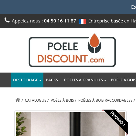
Ex
Appelez-nous :
04 50 16 11 87
Entreprise basée en H
DESTOCKAGE
PACKS
POÊLES À GRANULÉS
POÊLE À BOI
/
CATALOGUE
/
POÊLE À BOIS
/
POÊLES À BOIS RACCORDABLES
/
PROMO !