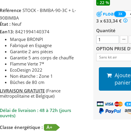
- 22 %
Référence
STOCK - BIMBA-90-3C + L-
3X
90BIMBA
3 x 633,34 €
État :
Neuf
Quantité
Ean13:
8421994140374
Marque BRONPI
Fabriqué en Espagne
OPTION PRISE D
Garantie 2 ans pièces
Garantie 5 ans corps de chauffe
Sans kit air
Flamme Verte 7*
EcoDesign 2022
Ajoute
Non étanche : Zone 1
panier
Bûches de 80 cm
LIVRAISON GRATUITE
(France
métropolitaine et Belgique)
Délai de livraison : 48 à 72h (jours
ouvrés)
A+
Classe énergétique :