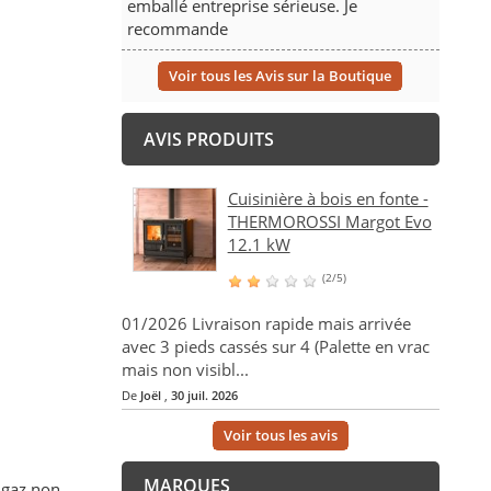
emballé entreprise sérieuse. Je
recommande
Voir tous les Avis sur la Boutique
AVIS PRODUITS
Cuisinière à bois en fonte -
THERMOROSSI Margot Evo
12.1 kW
(2/5)
01/2026 Livraison rapide mais arrivée
avec 3 pieds cassés sur 4 (Palette en vrac
mais non visibl...
De
Joël
,
30 juil. 2026
Voir tous les avis
MARQUES
s gaz non