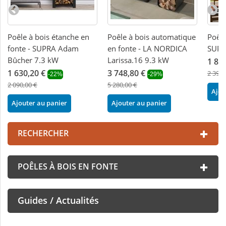
Poêle à bois étanche en
Poêle à bois automatique
Poêle
fonte - SUPRA Adam
en fonte - LA NORDICA
SUPR
Bûcher 7.3 kW
Larissa.16 9.3 kW
1 86
1 630,20 €
3 748,80 €
2 390,
-22%
-29%
2 090,00 €
5 280,00 €
Ajou
Ajouter au panier
Ajouter au panier
RECHERCHER
POÊLES À BOIS EN FONTE
Guides / Actualités