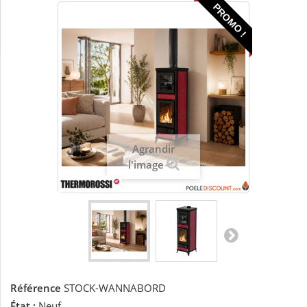
PROMO !
Agrandir
l'image
Référence
STOCK-WANNABORD
État :
Neuf