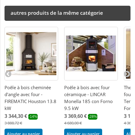
autres produits de la même catégorie
Poêle à bois cheminée
Poêle à bois avec four
Therm
d'angle avec four -
céramique - LINCAR
four
FIREMATIC Houston 13.8
Monella 185 con Forno
Term
kW
9.5 kW
Forn
3 344,30 €
3 369,60 €
3 10
-14%
-28%
3 888,72 €
4 680,00 €
4 366,
Ajouter au panier
Ajouter au panier
Ajou