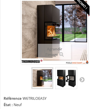
PROMO !
Agrandir
l'image
Référence
W6TRILOEASY
État :
Neuf