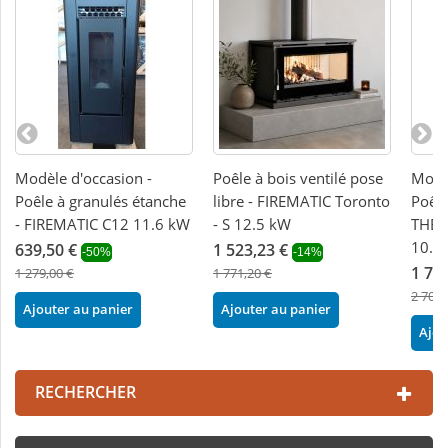
Modèle d'occasion -
Poêle à bois ventilé pose
Modèl
Poêle à granulés étanche
libre - FIREMATIC Toronto
Poêle
- FIREMATIC C12 11.6 kW
- S 12.5 kW
THER
10.8
639,50 €
1 523,23 €
-50%
-14%
1 75
1 279,00 €
1 771,20 €
2 700,
Ajouter au panier
Ajouter au panier
Ajou
RECHERCHER