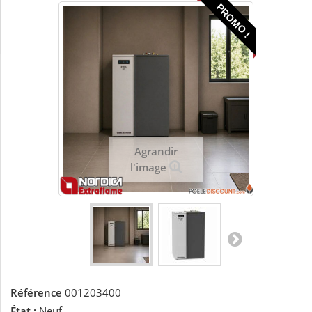
PROMO !
Agrandir
l'image
Référence
001203400
État :
Neuf