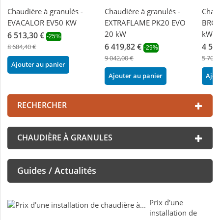
Chaudière à granulés -
Chaudière à granulés -
Chaud
EVACALOR EV50 KW
EXTRAFLAME PK20 EVO
BRON
20 kW
kW
6 513,30 €
-25%
6 419,82 €
4 56
8 684,40 €
-29%
9 042,00 €
5 703,
Ajouter au panier
Ajouter au panier
Ajou
RECHERCHER
CHAUDIÈRE À GRANULES
Guides / Actualités
Prix d'une
installation de