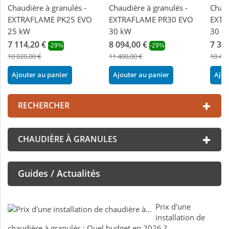
Chaudière à granulés -
Chaudière à granulés -
Chaud
EXTRAFLAME PK25 EVO
EXTRAFLAME PR30 EVO
EXTR
25 kW
30 kW
30 k
7 114,20 €
8 094,00 €
7 39
-29%
-29%
10 020,00 €
11 400,00 €
10 416
Ajouter au panier
Ajouter au panier
Ajou
RECHERCHER
CHAUDIÈRE À GRANULES
Guides / Actualités
Prix d'une
installation de
chaudière à granulés : Quel budget en 2026 ?