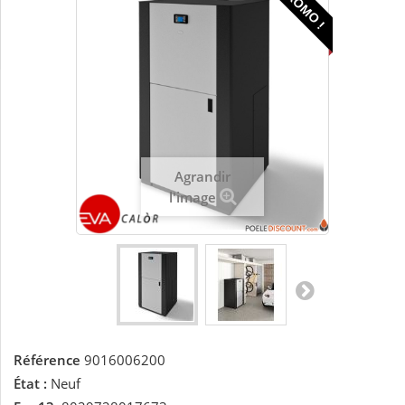
PROMO !
Agrandir
l'image
Référence
9016006200
État :
Neuf