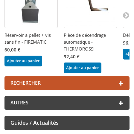
Réservoir à pellet + vis
Pièce de décendrage
Débi
sans fin - FIREMATIC
automatique -
96,0
THERMOROSSI
60,00 €
Ajou
92,40 €
Ajouter au panier
Ajouter au panier
RECHERCHER
AUTRES
Guides / Actualités