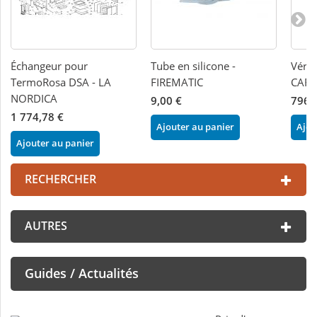
Échangeur pour
Tube en silicone -
Vérin
TermoRosa DSA - LA
FIREMATIC
CARO
NORDICA
9,00 €
796,
1 774,78 €
Ajouter au panier
Ajou
Ajouter au panier
RECHERCHER
AUTRES
Guides / Actualités