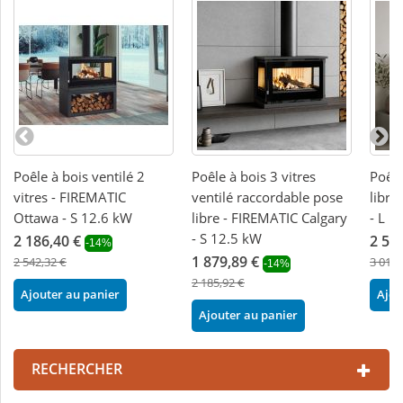
Poêle à bois ventilé 2
Poêle à bois 3 vitres
Poêle
vitres - FIREMATIC
ventilé raccordable pose
libre
Ottawa - S 12.6 kW
libre - FIREMATIC Calgary
- L 1
- S 12.5 kW
2 186,40 €
2 59
-14%
1 879,89 €
2 542,32 €
3 017,
-14%
2 185,92 €
Ajouter au panier
Ajou
Ajouter au panier
RECHERCHER