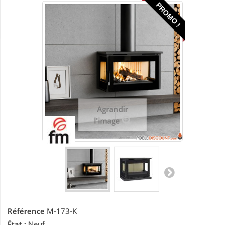
PROMO !
Agrandir
l'image
Référence
M-173-K
État :
Neuf