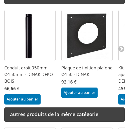
Conduit droit 950mm
Plaque de finition plafond
Kit d
Ø150mm - DINAK DEKO
Ø150 - DINAK
ajus
BOIS
DEKO
92,16 €
66,66 €
456,
Ajouter au panier
Ajouter au panier
Ajou
autres produits de la même catégorie