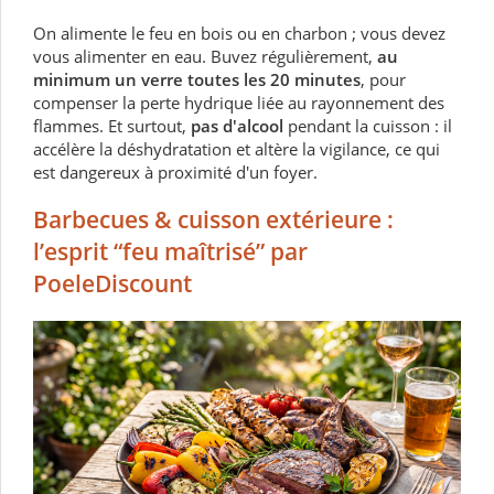
On alimente le feu en bois ou en charbon ; vous devez
vous alimenter en eau. Buvez régulièrement,
au
minimum un verre toutes les 20 minutes
, pour
compenser la perte hydrique liée au rayonnement des
flammes. Et surtout,
pas d'alcool
pendant la cuisson : il
accélère la déshydratation et altère la vigilance, ce qui
est dangereux à proximité d'un foyer.
Barbecues
&
cuisson
extérieure
:
l’esprit
“feu
maîtrisé”
par
PoeleDiscount