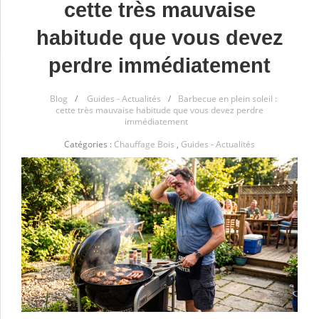
cette très mauvaise
habitude que vous devez
perdre immédiatement
Blog
/
Guides - Actualités
/
Barbecue en plein soleil :
cette très mauvaise habitude que vous devez perdre
immédiatement
Catégories :
Chauffage Bois
,
Guides - Actualités