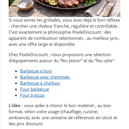
Si
vous
aimez
les
grillades,
vous
avez
déjà
le
bon
réflexe
:
chercher
une
chaleur
franche,
régulière
et
contrôlable
.
C’est
exactement
la
philosophie
PoeleDiscount
:
des
appareils
de
combustion
sélectionnés
,
au
meilleur
prix
,
avec
une
offre
large
et
disponible.
Chez
PoeleDiscount
,
nous
proposons
une
sélection
d’équipements
autour
du
“feu
plaisir”
et
du
“feu
utile”
:
Barbecue à bois
Barbecue avec cheminée
Barbecue à charbon
Four barbecue
Four à pizza
L’idée
:
vous
aider
à
choisir
le
bon
matériel
,
au
bon
format,
selon
votre
usage
(chauffage,
cuisine,
ambiance),
avec
une
centaine
de
références
en
stock
et
des
prix
discount
.