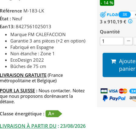
- 14 %
Référence
M-183-LK
3X
État :
Neuf
3 x 910,19 €
Ean13:
8427561025013
Quantité
Marque FM CALEFACCION
Garantie 3 ans pièces (+2 en option)
Fabriqué en Espagne
Non étanche : Zone 1
EcoDesign 2022
Ajoute
Bûches de 75 cm
panier
LIVRAISON GRATUITE
(France
métropolitaine et Belgique)
POUR LA SUISSE
:
Nous contacter. Notez
que nous proposons dorénavant la
détaxe.
A+
Classe énergétique :
LIVRAISON À PARTIR DU
:
23/08/2026