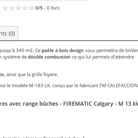
0
/
5
-
0
Avis
ents
(0)
 jusqu'à 340 m3. Ce
poêle à bois design
vous permettra de brûle
un système de
double combustion
ce qui lui permets d'atteindre
te
, ainsi que la grille foyère.
se le modèle M-183-LK, conçu par le fabricant FM CALEFACCION 
itres avec range bûches
- FIREMATIC Calgary - M 13 