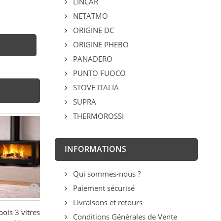
LINCAR
NETATMO
ORIGINE DC
ORIGINE PHEBO
PANADERO
PUNTO FUOCO
STOVE ITALIA
SUPRA
THERMOROSSI
INFORMATIONS
Qui sommes-nous ?
Paiement sécurisé
Livraisons et retours
bois 3 vitres
Poêle à bois moderne sur
Poêle à bois ra
Conditions Générales de Vente