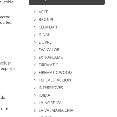
bustible
ARCE
interne
BRONPI
du feu.
CLEMENTI
DINAK
DOVRE
EVA CALOR
EXTRAFLAME
évoluer
FIREMATIC
t exporte
FIREMATIC WOOD
FM CALEFACCION
INTERSTOVES
JOIMA
 du
LA NORDICA
s, le
LA VALMARECCHIA