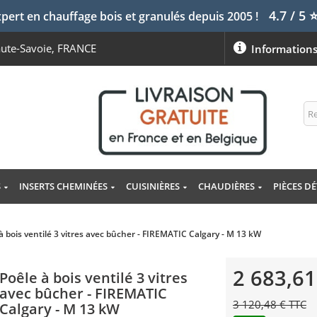
4.7 / 5
pert en chauffage bois et granulés depuis 2005 !
aute-Savoie, FRANCE
Information
S
INSERTS CHEMINÉES
CUISINIÈRES
CHAUDIÈRES
PIÈCES D
à bois ventilé 3 vitres avec bûcher - FIREMATIC Calgary - M 13 kW
2 683,61
Poêle à bois ventilé 3 vitres
avec bûcher - FIREMATIC
3 120,48 € TTC
Calgary - M 13 kW