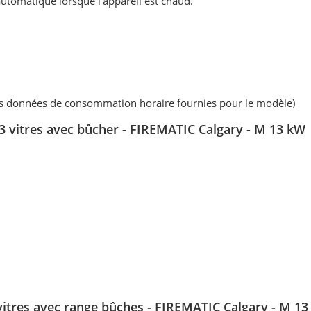
utomatique lorsque l’appareil est chaud.
es données de consommation horaire fournies pour le modèle)
3 vitres avec bûcher - FIREMATIC Calgary - M 13 kW
vitres
avec range bûches - FIREMATIC Calgary - M 1