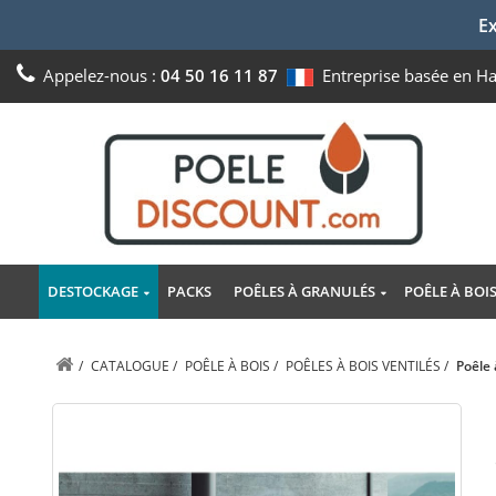
Ex
Appelez-nous :
04 50 16 11 87
Entreprise basée en H
DESTOCKAGE
PACKS
POÊLES À GRANULÉS
POÊLE À BOI
/
CATALOGUE
/
POÊLE À BOIS
/
POÊLES À BOIS VENTILÉS
/
Poêle 