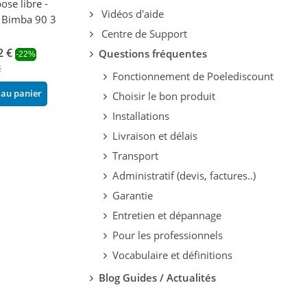
pose libre -
pieds - BRONPI Cairo
avec range-bûch
Vidéos d'aide
Bimba 90 3C 13
903C Box 13 kW
BRONPI Cairo 7
Centre de Support
kW
2 535,62 €
-22%
2 €
1 913,18 €
3 250,80 €
Questions fréquentes
-22%
-22
€
2 452,80 €
Fonctionnement de Poelediscount
Ajouter au panier
 au panier
Ajouter au pani
Choisir le bon produit
Installations
Livraison et délais
Transport
Administratif (devis, factures..)
Garantie
Entretien et dépannage
Pour les professionnels
Vocabulaire et définitions
Blog Guides / Actualités