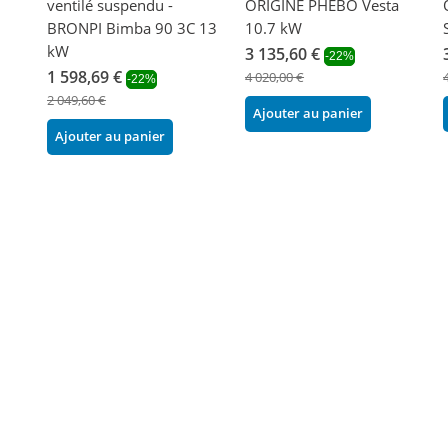
ventilé suspendu -
ORIGINE PHEBO Vesta
BRONPI Bimba 90 3C 13
10.7 kW
kW
3 135,60 €
-22%
1 598,69 €
4 020,00 €
-22%
2 049,60 €
Ajouter au panier
Ajouter au panier