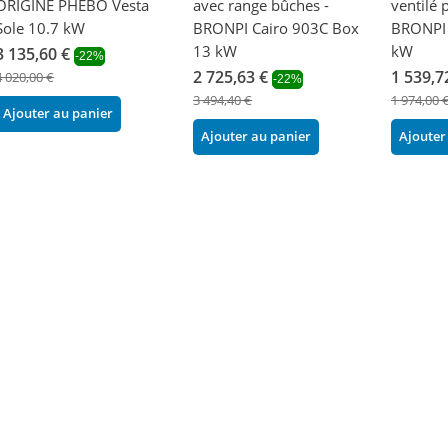
ORIGINE PHEBO Vesta
avec range bûches -
ventilé 
Sole 10.7 kW
BRONPI Cairo 903C Box
BRONPI 
13 kW
kW
3 135,60 €
-22%
2 725,63 €
1 539,7
4 020,00 €
-22%
3 494,40 €
1 974,00 
Ajouter au panier
Ajouter au panier
Ajouter