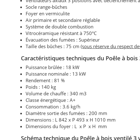
Ventilateurs axiaux 3 positions avec déclenchement a
Socle range-bûches
Foyer en vermiculite
Air primaire et secondaire réglable
Système de double combustion
Vitrocéramique résistant à 750°C
Évacuation des fumées : Supérieur
Taille des bûches : 75 cm
(sous réserve du respect d
Caractéristiques techniques
du Poêle à bois
Puissance brûlée : 18 kW
Puissance nominale :
13 kW
Rendement : 81 %
Poids : 140 kg
Volume de chauffe : 340 m3
Classe énergétique : A+
Consommation : 3.6 kg/h
Diamètre sortie des fumées : 200 mm
Dimensions : L 842 x P 493 x H 1010 mm
Dimensions du foyer : L x P x H mm
Schéma technique du
Poêle à bois ventilé 3 