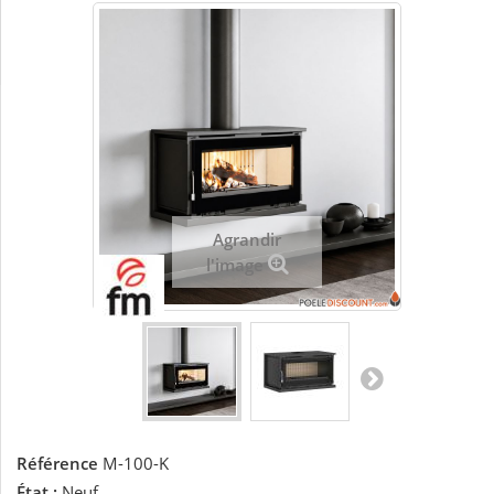
Agrandir
l'image
Référence
M-100-K
État :
Neuf