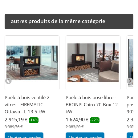
autres produits de la même catégorie
Poêle à bois ventilé 2
Poêle à bois pose libre -
Poêl
vitres - FIREMATIC
BRONPI Cairo 70 Box 12
pose 
Ottawa - L 13.5 kW
kW
903C
2 915,19 €
1 624,90 €
2 39
-14%
-22%
3 389,76 €
2 083,20 €
3 074,
Ajouter au panier
Ajouter au panier
Ajou