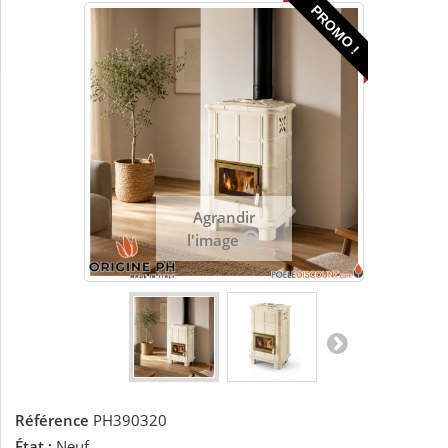
PROMO !
Agrandir
l'image
Référence
PH390320
État :
Neuf