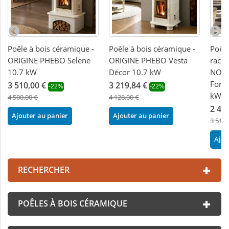
Poêle à bois céramique -
Poêle à bois céramique -
Poêle
ORIGINE PHEBO Selene
ORIGINE PHEBO Vesta
racco
10.7 kW
Décor 10.7 kW
NORD
Forn
3 510,00 €
3 219,84 €
-22%
-22%
kW
4 500,00 €
4 128,00 €
2 49
Ajouter au panier
Ajouter au panier
3 510,
Ajou
RECHERCHER
POÊLES À BOIS CÉRAMIQUE