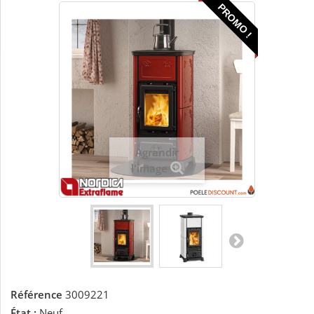
PROMO !
Agrandir
l'image
Référence
3009221
État :
Neuf