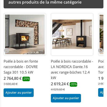
autres produits de la même catégorie
Poêle à bois en fonte
Poêle à bois raccordable -
Poêle
raccordable - DOVRE
LA NORDICA Dante.16
avec 
Saga 301 10.5 kW
avec range-bûches 12.4
Toron
kW
2 764,80 €
1 99
-25%
2 619,24 €
2 808,
3 686,40 €
-35%
4 029,60 €
Ajou
Ajouter au panier
Ajouter au panier