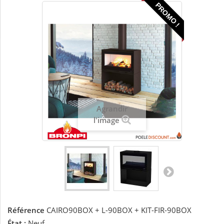
PROMO !
Agrandir
l'image
Référence
CAIRO90BOX + L-90BOX + KIT-FIR-90BOX
État :
Neuf