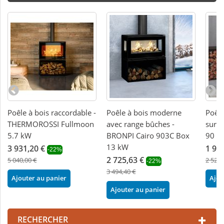
Poêle à bois raccordable -
Poêle à bois moderne
Poêle
THERMOROSSI Fullmoon
avec range bûches -
sur p
5.7 kW
BRONPI Cairo 903C Box
90 B
13 kW
3 931,20 €
1 97
-22%
2 725,63 €
5 040,00 €
2 528,
-22%
3 494,40 €
Ajouter au panier
Ajou
Ajouter au panier
RECHERCHER