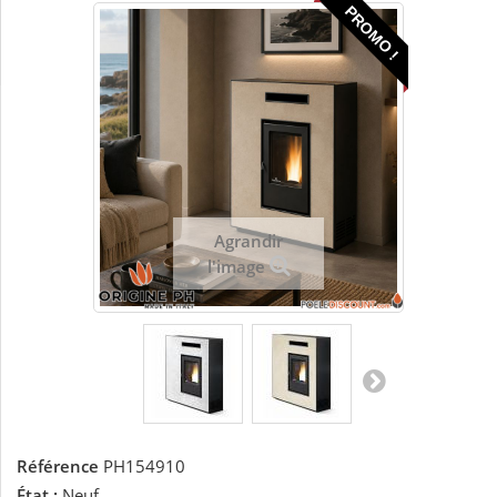
PROMO !
Agrandir
l'image
Référence
PH154910
État :
Neuf