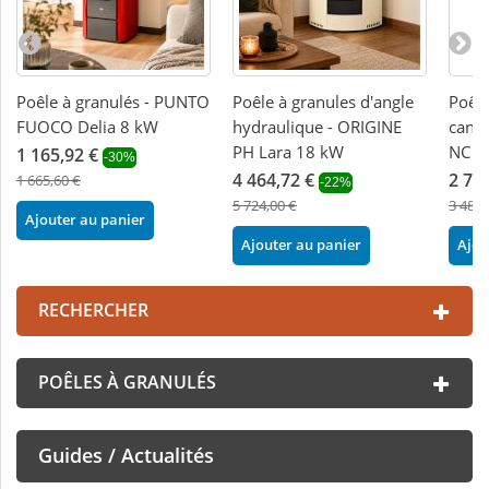
Poêle à granulés - PUNTO
Poêle à granules d'angle
Poêle
FUOCO Delia 8 kW
hydraulique - ORIGINE
canal
PH Lara 18 kW
NC 1
1 165,92 €
-30%
4 464,72 €
2 71
1 665,60 €
-22%
5 724,00 €
3 486,
Ajouter au panier
Ajouter au panier
Ajou
RECHERCHER
POÊLES À GRANULÉS
Guides / Actualités