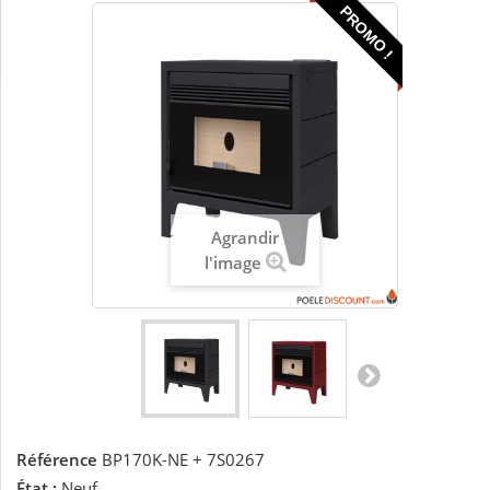
PROMO !
Agrandir
l'image
Référence
BP170K-NE + 7S0267
État :
Neuf