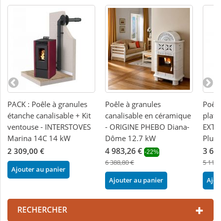
PACK : Poêle à granules
Poêle à granules
Poêle
étanche canalisable + Kit
canalisable en céramique
plat 
ventouse - INTERSTOVES
- ORIGINE PHEBO Diana-
EXTR
Marina 14C 14 kW
Dôme 12.7 kW
Plus 
4 983,26 €
3 62
2 309,00 €
-22%
6 388,80 €
5 112,
Ajouter au panier
Ajouter au panier
Ajou
RECHERCHER