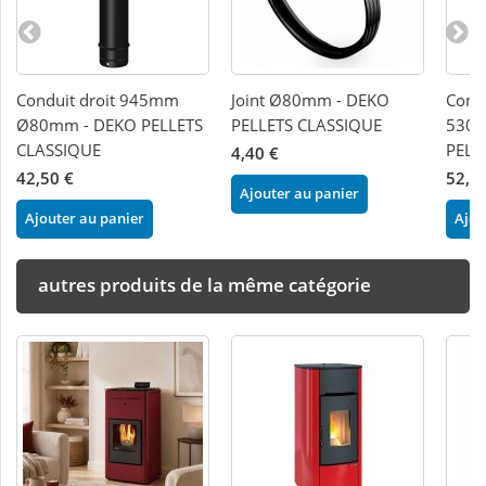
Conduit droit 945mm
Joint Ø80mm - DEKO
Condu
Ø80mm - DEKO PELLETS
PELLETS CLASSIQUE
530
CLASSIQUE
PELL
4,40 €
42,50 €
52,4
Ajouter au panier
Ajouter au panier
Ajou
autres produits de la même catégorie