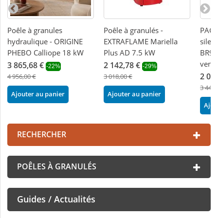
Poêle à granules
Poêle à granulés -
PACK 
hydraulique - ORIGINE
EXTRAFLAME Mariella
silen
PHEBO Calliope 18 kW
Plus AD 7.5 kW
BR9 
vent
3 865,68 €
2 142,78 €
-22%
-29%
2 06
4 956,00 €
3 018,00 €
3 440,
Ajouter au panier
Ajouter au panier
Ajou
RECHERCHER
POÊLES À GRANULÉS
Guides / Actualités