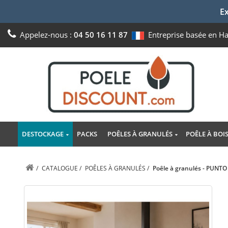
Ex
Appelez-nous :
04 50 16 11 87
Entreprise basée en H
DESTOCKAGE
PACKS
POÊLES À GRANULÉS
POÊLE À BOI
/
CATALOGUE
/
POÊLES À GRANULÉS
/
Poêle à granulés - PUNT