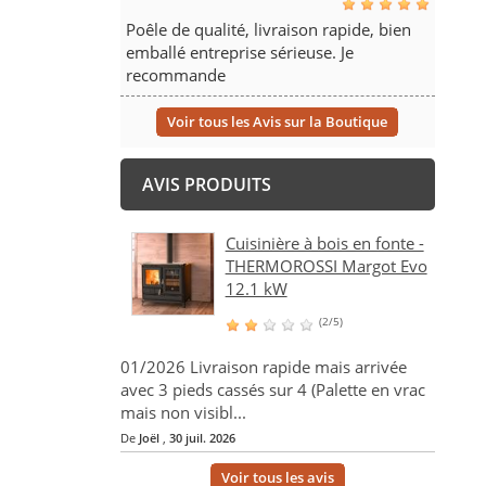
Poêle de qualité, livraison rapide, bien
emballé entreprise sérieuse. Je
recommande
Voir tous les Avis sur la Boutique
AVIS PRODUITS
Cuisinière à bois en fonte -
THERMOROSSI Margot Evo
12.1 kW
(2/5)
01/2026 Livraison rapide mais arrivée
avec 3 pieds cassés sur 4 (Palette en vrac
mais non visibl...
De
Joël
,
30 juil. 2026
Voir tous les avis