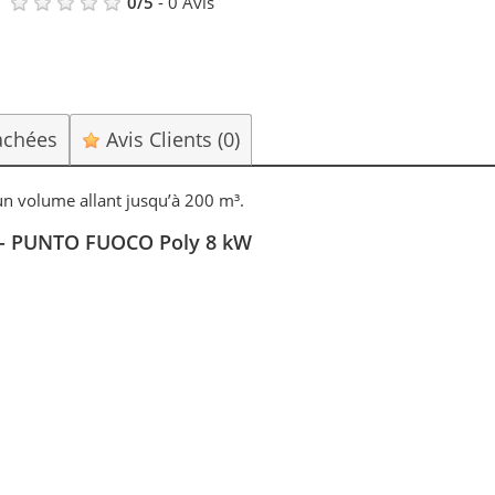
0
/
5
-
0
Avis
achées
Avis Clients
(0)
un volume allant jusqu’à 200 m³.
lé - PUNTO FUOCO Poly 8 kW