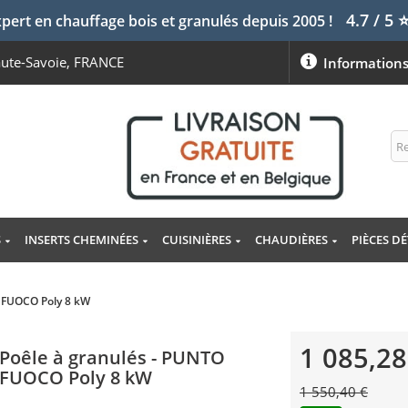
4.7 / 5
pert en chauffage bois et granulés depuis 2005 !
aute-Savoie, FRANCE
Information
S
INSERTS CHEMINÉES
CUISINIÈRES
CHAUDIÈRES
PIÈCES D
O FUOCO Poly 8 kW
1 085,28
Poêle à granulés - PUNTO
FUOCO Poly 8 kW
1 550,40 €