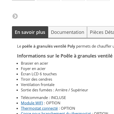
En savoir plus
Documentation
Pièces Dét
Le
poêle à granulés ventilé Poly
permets de chauffer 
Informations sur le Poêle à granules venti
Brasier en acier
Foyer en acier
Écran LCD 6 touches
Tiroir des cendres
Ventilation frontale
Sortie des fumées : Arrière / Supérieur
Télécommande : INCLUSE
Module WIFI
: OPTION
Thermostat connecté
: OPTION
Cosse pour branchement du thermostat
: OPTION