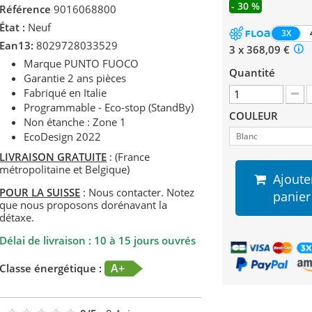
- 30 %
Référence
9016068800
État :
Neuf
3X
Ean13:
8029728033529
3 x 368,09 €
Marque PUNTO FUOCO
Quantité
Garantie 2 ans pièces
Fabriqué en Italie
Programmable - Eco-stop (StandBy)
COULEUR
Non étanche : Zone 1
EcoDesign 2022
Blanc
LIVRAISON GRATUITE
: (France
métropolitaine et Belgique)
Ajoute
POUR LA SUISSE
: Nous contacter. Notez
panier
que nous proposons dorénavant la
détaxe.
Délai de livraison : 10 à 15 jours ouvrés
A+
Classe énergétique :