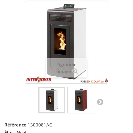
Agrandir
l'image
Référence
1300081AC
État :
Neuf