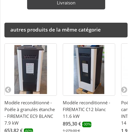
Livraison
autres produits de la même catégorie
Modèle reconditionné -
Modèle reconditionné -
Poêle
Poêle à granulés étanche
FIREMATIC C12 blanc
canal
- FIREMATIC EC9 BLANC
11.6 kW
INTE
7.9 kW
14 k
895,30 €
-30%
653,82 €
1 99
1 279,00 €
-60%