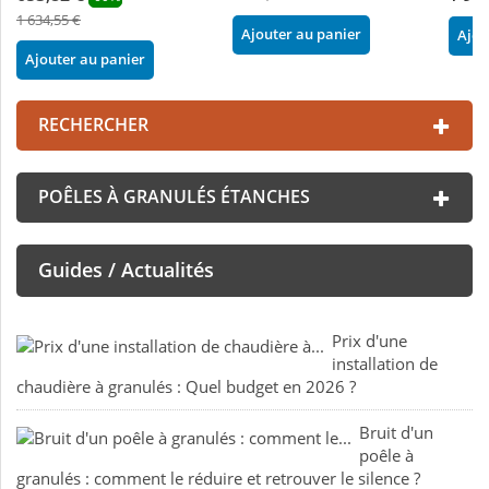
1 634,55 €
Ajouter au panier
Ajou
Ajouter au panier
RECHERCHER
POÊLES À GRANULÉS ÉTANCHES
Guides / Actualités
Prix d'une
installation de
chaudière à granulés : Quel budget en 2026 ?
Bruit d'un
poêle à
granulés : comment le réduire et retrouver le silence ?