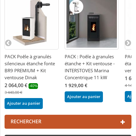
PACK Poêle à granulés
PACK : Poêle à granules
PACK 
silencieux étanche fonte
étanche + Kit ventouse -
étanc
BR9 PREMIUM + Kit
INTERSTOVES Marina
vent
ventouse Dinak
Concentrique 11 kW
1 65
2 064,00 €
1 929,00 €
4 148,
-40%
3 440,00 €
Ajou
Ajouter au panier
Ajouter au panier
RECHERCHER