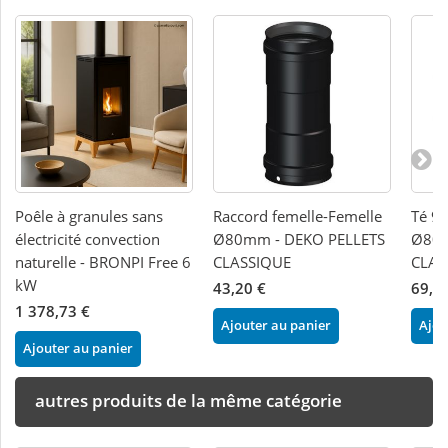
Poêle à granules sans
Raccord femelle-Femelle
Té 90
électricité convection
Ø80mm - DEKO PELLETS
Ø80m
naturelle - BRONPI Free 6
CLASSIQUE
CLAS
kW
43,20 €
69,1
1 378,73 €
Ajouter au panier
Ajou
Ajouter au panier
autres produits de la même catégorie