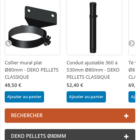
Collier mural plat
Conduit ajustable 360 à
Té 90
Ø80mm - DEKO PELLETS
530mm Ø80mm - DEKO
Ø80m
CLASSIQUE
PELLETS CLASSIQUE
CLAS
48,50 €
52,40 €
69,1
Ajouter au panier
Ajouter au panier
Ajou
RECHERCHER
DEKO PELLETS Ø80MM