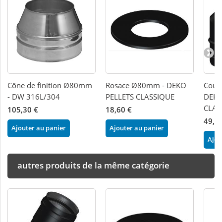
Cône de finition Ø80mm
Rosace Ø80mm - DEKO
Coud
- DW 316L/304
PELLETS CLASSIQUE
DEKO
CLAS
105,30 €
18,60 €
49,5
Ajouter au panier
Ajouter au panier
Ajou
autres produits de la même catégorie