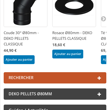
Coude 30° Ø80mm -
Rosace Ø80mm - DEKO
Té 90
DEKO PELLETS
PELLETS CLASSIQUE
Ø80m
CLASSIQUE
CLAS
18,60 €
44,90 €
69,1
Ajouter au panier
Ajouter au panier
Ajou
RECHERCHER
DEKO PELLETS Ø80MM