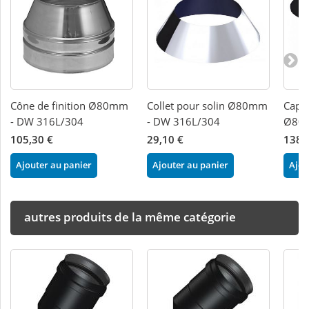
Cône de finition Ø80mm
Collet pour solin Ø80mm
Capu
- DW 316L/304
- DW 316L/304
Ø80m
105,30 €
29,10 €
138,
Ajouter au panier
Ajouter au panier
Ajou
autres produits de la même catégorie