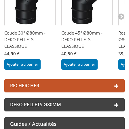
Coude 30° Ø80mm -
Coude 45° Ø80mm -
Rosac
DEKO PELLETS
DEKO PELLETS
Ø80m
CLASSIQUE
CLASSIQUE
CLAS
44,90 €
40,50 €
39,7
Ajouter au panier
Ajouter au panier
Ajou
RECHERCHER
DEKO PELLETS Ø80MM
Guides / Actualités