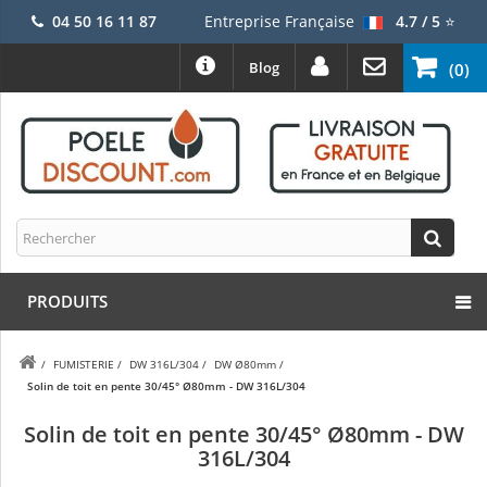
04 50 16 11 87
Entreprise Française
4.7 / 5
⭐
Blog
(0)
PRODUITS
/
FUMISTERIE
/
DW 316L/304
/
DW Ø80mm
/
Solin de toit en pente 30/45° Ø80mm - DW 316L/304
Solin de toit en pente 30/45° Ø80mm - DW
316L/304