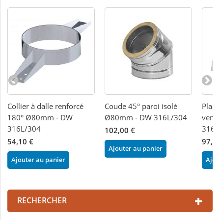
Collier à dalle renforcé
Coude 45° paroi isolé
Plaqu
180° Ø80mm - DW
Ø80mm - DW 316L/304
vent
316L/304
316L
102,00 €
54,10 €
97,1
Ajouter au panier
Ajouter au panier
Ajou
RECHERCHER