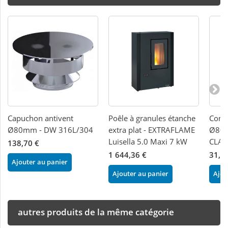
Capuchon antivent
Poêle à granules étanche
Cond
Ø80mm - DW 316L/304
extra plat - EXTRAFLAME
Ø80m
Luisella 5.0 Maxi 7 kW
CLAS
138,70 €
1 644,36 €
31,2
Ajouter au panier
Ajouter au panier
Ajou
autres produits de la même catégorie