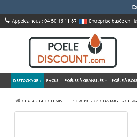
Ex
Appelez-nous :
04 50 16 11 87
Entreprise basée en H
DESTOCKAGE
PACKS
POÊLES À GRANULÉS
POÊLE À BOI
/
CATALOGUE
/
FUMISTERIE
/
DW 316L/304
/
DW Ø80mm
/
Coll