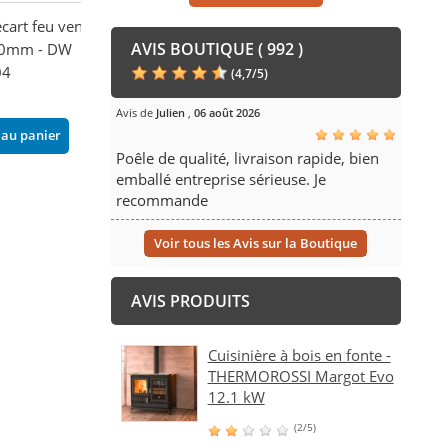
cart feu ventilée
Té 135° paroi isolé
Coude 45° paroi
AVIS BOUTIQUE ( 992 )
0mm - DW
Ø80mm - DW 316L/304
Ø80mm - DW 3
04
302,00 €
(
4,7
/
5
)
102,00 €
Ajouter au panier
Ajouter au pani
Avis de
Julien
,
06 août 2026
 au panier
Poêle de qualité, livraison rapide, bien
emballé entreprise sérieuse. Je
recommande
Voir tous les Avis sur la Boutique
AVIS PRODUITS
Cuisinière à bois en fonte -
THERMOROSSI Margot Evo
12.1 kW
(2/5)