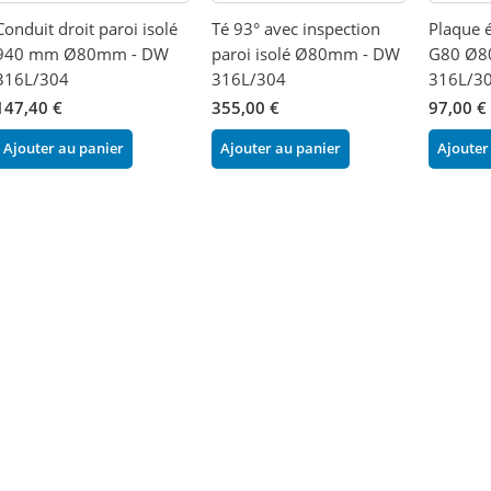
Conduit droit paroi isolé
Té 93° avec inspection
Plaque é
940 mm Ø80mm - DW
paroi isolé Ø80mm - DW
G80 Ø8
316L/304
316L/304
316L/3
147,40 €
355,00 €
97,00 €
Ajouter au panier
Ajouter au panier
Ajouter