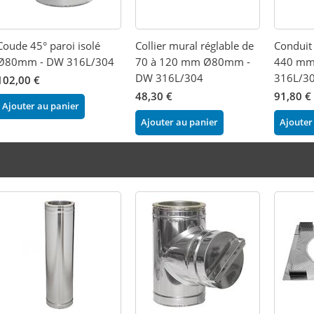
Coude 45° paroi isolé
Collier mural réglable de
Conduit 
Ø80mm - DW 316L/304
70 à 120 mm Ø80mm -
440 mm
DW 316L/304
316L/3
102,00 €
48,30 €
91,80 €
Ajouter au panier
Ajouter au panier
Ajouter