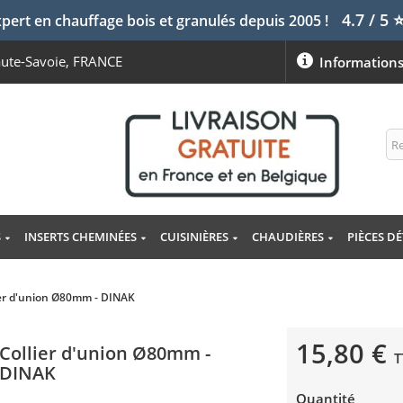
4.7 / 5
pert en chauffage bois et granulés depuis 2005 !
aute-Savoie, FRANCE
Information
S
INSERTS CHEMINÉES
CUISINIÈRES
CHAUDIÈRES
PIÈCES D
ier d'union Ø80mm - DINAK
15,80 €
Collier d'union Ø80mm -
T
DINAK
Quantité