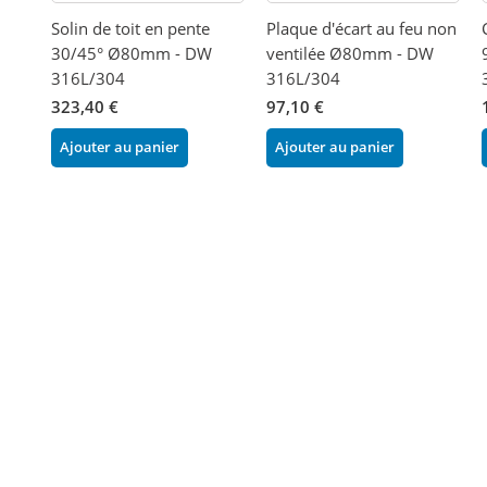
Solin de toit en pente
Plaque d'écart au feu non
30/45° Ø80mm - DW
ventilée Ø80mm - DW
316L/304
316L/304
323,40 €
97,10 €
Ajouter au panier
Ajouter au panier