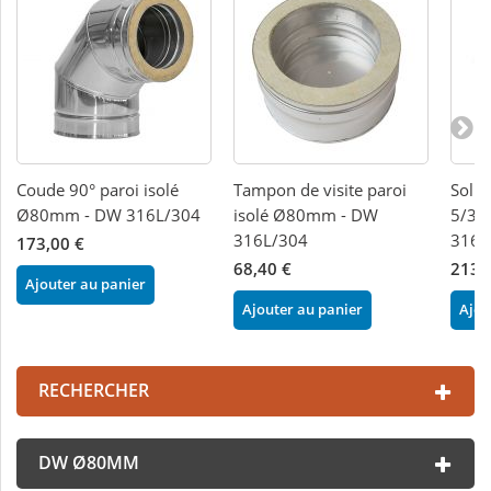
Coude 90° paroi isolé
Tampon de visite paroi
Solin
Ø80mm - DW 316L/304
isolé Ø80mm - DW
5/30
316L/304
316L
173,00 €
68,40 €
213,
Ajouter au panier
Ajouter au panier
Ajou
RECHERCHER
DW Ø80MM