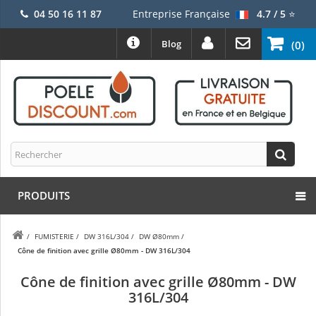
04 50 16 11 87
Entreprise Française
4.7 / 5
⭐
Blog
(0)
PRODUITS
/
FUMISTERIE
/
DW 316L/304
/
DW Ø80mm
/
Cône de finition avec grille Ø80mm - DW 316L/304
Cône de finition avec grille Ø80mm - DW
316L/304